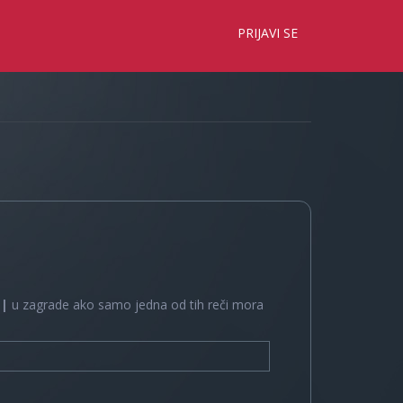
×
PRIJAVI SE
e
|
u zagrade ako samo jedna od tih reči mora