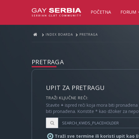
POČETNA
FORUM
INDEX BOARDA
PRETRAGA
PRETRAGA
UPIT ZA PRETRAGU
TRAŽI KLJUČNE REČI:
Stavite
+
ispred reči koja mora biti pronađena
biti pronađena. Koristite * kao džoker za nep
Traži sve termine ili koristi upit kao 