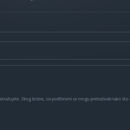
a
retražujete. Zbog brzine, svi podforumi se mogu pretraživati tako što ć