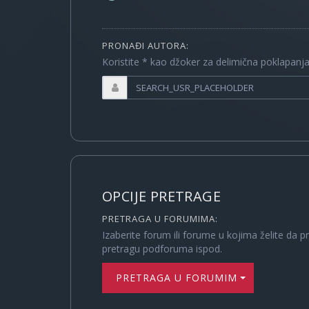
PRONAĐI AUTORA:
Koristite * kao džoker za delimična poklapanj
OPCIJE PRETRAGE
PRETRAGA U FORUMIMA:
Izaberite forum ili forume u kojima želite da p
pretragu podforuma ispod.
PRETRAGA U FORUMIMA