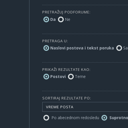
PRETRAŽUJ PODFORUME:
Da
Ne
PRETRAGA U:
Naslovi postova i tekst poruka
Sa
PRIKAŽI REZULTATE KAO:
Postovi
Teme
SORTIRAJ REZULTATE PO:
VREME POSTA
Po abecednom redosledu
Suprotn