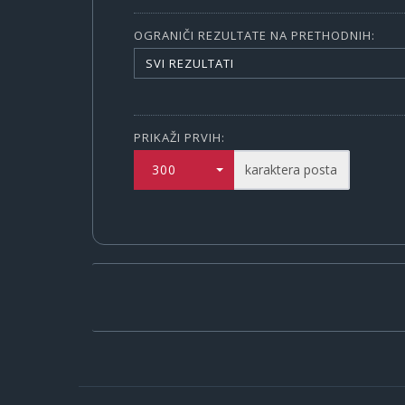
OGRANIČI REZULTATE NA PRETHODNIH:
SVI REZULTATI
PRIKAŽI PRVIH:
300
karaktera posta