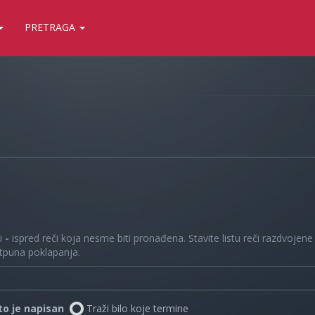
PRETRAGA
 i
-
ispred reči koja nesme biti pronađena. Stavite listu reči razdvojen
otpuna poklapanja.
što je napisan
Traži bilo koje termine