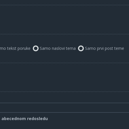
mo tekst poruke
Samo naslovi tema
Samo prvi post teme
o abecednom redosledu