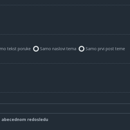
mo tekst poruke
Samo naslovi tema
Samo prvi post teme
o abecednom redosledu