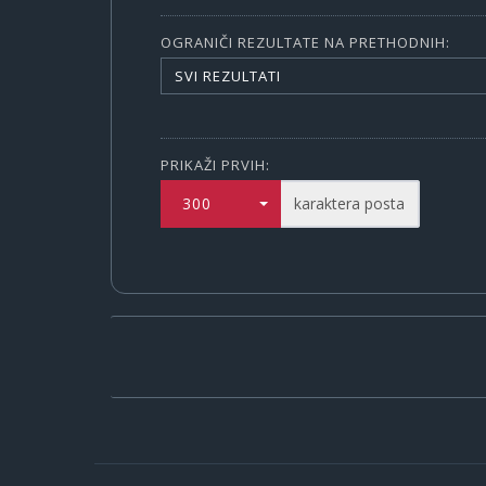
OGRANIČI REZULTATE NA PRETHODNIH:
SVI REZULTATI
PRIKAŽI PRVIH:
300
karaktera posta