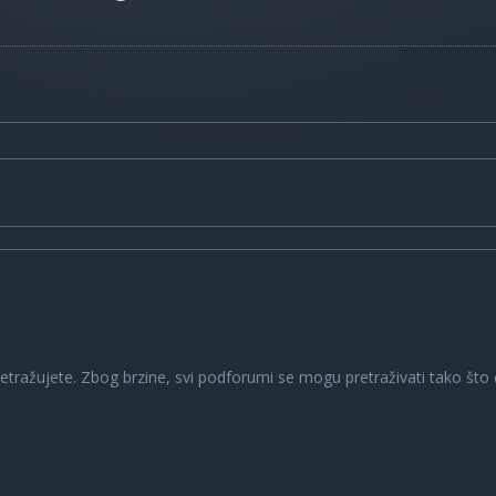
a
retražujete. Zbog brzine, svi podforumi se mogu pretraživati tako što ć