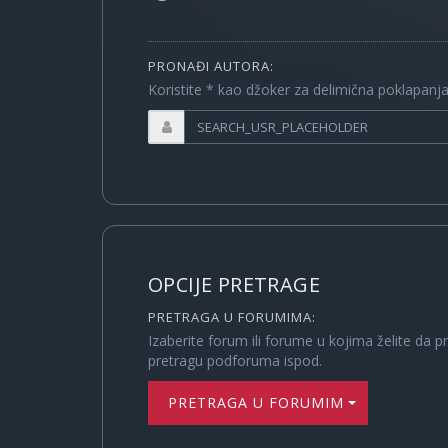
PRONAĐI AUTORA:
Koristite * kao džoker za delimična poklapanj
OPCIJE PRETRAGE
PRETRAGA U FORUMIMA:
Izaberite forum ili forume u kojima želite da p
pretragu podforuma ispod.
PRETRAGA U FORUMIMA