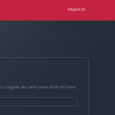
×
PRIJAVI SE
e
|
u zagrade ako samo jedna od tih reči mora