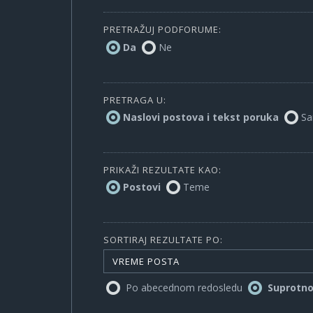
PRETRAŽUJ PODFORUME:
Da
Ne
PRETRAGA U:
Naslovi postova i tekst poruka
Sa
PRIKAŽI REZULTATE KAO:
Postovi
Teme
SORTIRAJ REZULTATE PO:
VREME POSTA
Po abecednom redosledu
Suprotn