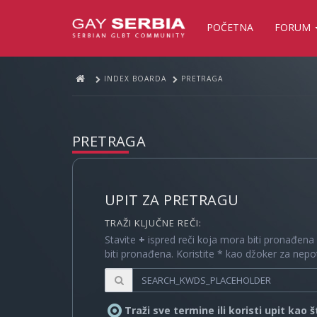
POČETNA
FORUM
INDEX BOARDA
PRETRAGA
PRETRAGA
UPIT ZA PRETRAGU
TRAŽI KLJUČNE REČI:
Stavite
+
ispred reči koja mora biti pronađena
biti pronađena. Koristite * kao džoker za nep
Traži sve termine ili koristi upit kao 