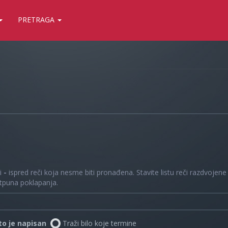
PRETRAGA
 i
-
ispred reči koja nesme biti pronađena. Stavite listu reči razdvojen
otpuna poklapanja.
što je napisan
Traži bilo koje termine