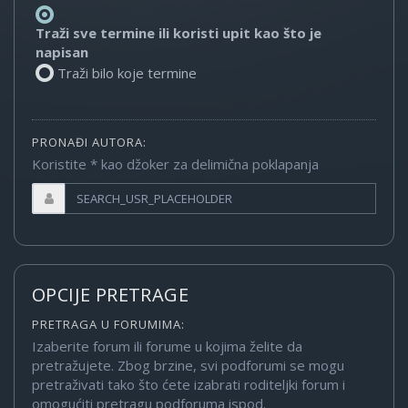
Traži sve termine ili koristi upit kao što je
napisan
Traži bilo koje termine
PRONAĐI AUTORA:
Koristite * kao džoker za delimična poklapanja
OPCIJE PRETRAGE
PRETRAGA U FORUMIMA:
Izaberite forum ili forume u kojima želite da
pretražujete. Zbog brzine, svi podforumi se mogu
pretraživati tako što ćete izabrati roditeljki forum i
omogućiti pretragu podforuma ispod.