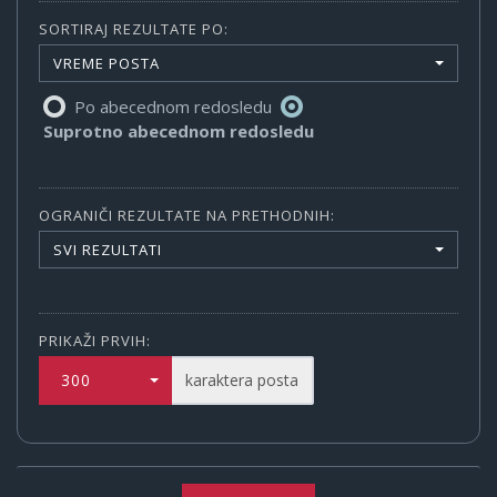
SORTIRAJ REZULTATE PO:
VREME POSTA
Po abecednom redosledu
Suprotno abecednom redosledu
OGRANIČI REZULTATE NA PRETHODNIH:
SVI REZULTATI
PRIKAŽI PRVIH:
300
karaktera posta