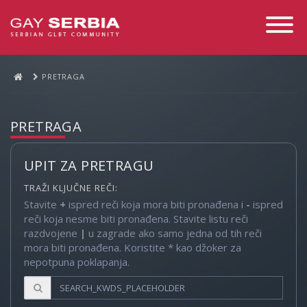
Toggle
Navigati
PRETRAGA
PRETRAGA
UPIT ZA PRETRAGU
TRAŽI KLJUČNE REČI:
Stavite
+
ispred reči koja mora biti pronađena i
-
ispred
reči koja nesme biti pronađena. Stavite listu reči
razdvojene
|
u zagrade ako samo jedna od tih reči
mora biti pronađena. Koristite * kao džoker za
nepotpuna poklapanja.