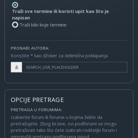
Traži sve termine ili koristi upit kao što je
napisan
Traži bilo koje termine
PRONAĐI AUTORA:
Koristite * kao džoker za delimična poklapanja
OPCIJE PRETRAGE
PRETRAGA U FORUMIMA:
Izaberite forum ili forume u kojima želite da
pretražujete. Zbog brzine, svi podforumi se mogu
pretraživati tako što ćete izabrati roditeljki forum i
omogućiti pretragu podforuma ispod.