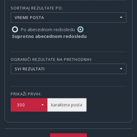
SORTIRAJ REZULTATE PO:
VREME POSTA
Po abecednom redosledu
Suprotno abecednom redosledu
OGRANIČI REZULTATE NA PRETHODNIH:
SVI REZULTATI
PRIKAŽI PRVIH:
300
karaktera posta