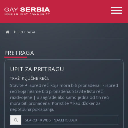
Toggle
Navigati
PRETRAGA
PRETRAGA
UPIT ZA PRETRAGU
TRAŽI KLJUČNE REČI:
Stavite
+
ispred reči koja mora biti pronađena i
-
ispred
reči koja nesme biti pronađena. Stavite listu reči
razdvojene
|
u zagrade ako samo jedna od tih reči
mora biti pronađena. Koristite * kao džoker za
nepotpuna poklapanja.