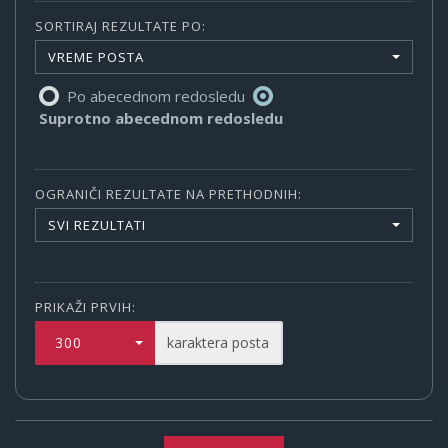
SORTIRAJ REZULTATE PO:
VREME POSTA
Po abecednom redosledu
Suprotno abecednom redosledu
OGRANIČI REZULTATE NA PRETHODNIH:
SVI REZULTATI
PRIKAŽI PRVIH:
300
karaktera posta