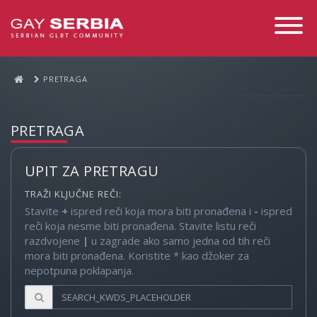
Toggle
Navigati
PRETRAGA
PRETRAGA
UPIT ZA PRETRAGU
TRAŽI KLJUČNE REČI:
Stavite
+
ispred reči koja mora biti pronađena i
-
ispred
reči koja nesme biti pronađena. Stavite listu reči
razdvojene
|
u zagrade ako samo jedna od tih reči
mora biti pronađena. Koristite * kao džoker za
nepotpuna poklapanja.