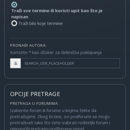
Traži sve termine ili koristi upit kao što je
napisan
Traži bilo koje termine
PRONAĐI AUTORA:
Koristite * kao džoker za delimična poklapanja
OPCIJE PRETRAGE
PRETRAGA U FORUMIMA:
Izaberite forum ili forume u kojima želite da
pretražujete. Zbog brzine, svi podforumi se mogu
pretraživati tako što ćete izabrati roditeljki forum i
omogućiti pretragu podforuma ispod.