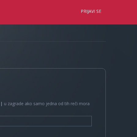
×
PRIJAVI SE
e
|
u zagrade ako samo jedna od tih reči mora