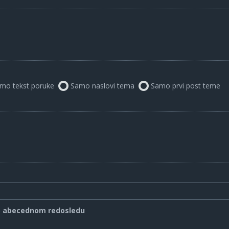
mo tekst poruke
Samo naslovi tema
Samo prvi post teme
o abecednom redosledu