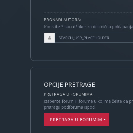
PRONAĐI AUTORA:
Koristite * kao džoker za delimična poklapanj
OPCIJE PRETRAGE
PRETRAGA U FORUMIMA:
Izaberite forum ili forume u kojima želite da p
pretragu podforuma ispod.
PRETRAGA U FORUMIMA