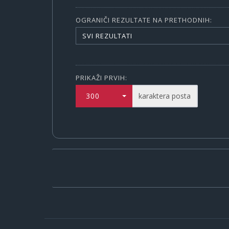
OGRANIČI REZULTATE NA PRETHODNIH:
SVI REZULTATI
PRIKAŽI PRVIH:
300
karaktera posta