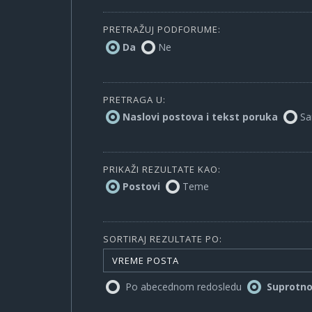
PRETRAŽUJ PODFORUME:
Da
Ne
PRETRAGA U:
Naslovi postova i tekst poruka
Sa
PRIKAŽI REZULTATE KAO:
Postovi
Teme
SORTIRAJ REZULTATE PO:
VREME POSTA
Po abecednom redosledu
Suprotn