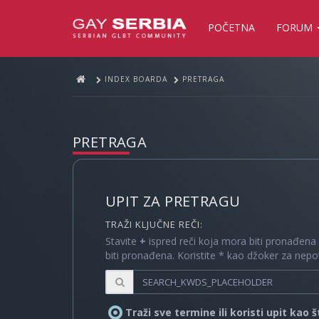
POČETNA
FORUM
INDEX BOARDA
PRETRAGA
PRETRAGA
UPIT ZA PRETRAGU
TRAŽI KLJUČNE REČI:
Stavite
+
ispred reči koja mora biti pronađena
biti pronađena. Koristite * kao džoker za nep
Traži sve termine ili koristi upit kao 