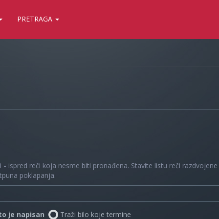
PRETRAGA
 i
-
ispred reči koja nesme biti pronađena. Stavite listu reči razdvojen
otpuna poklapanja.
što je napisan
Traži bilo koje termine