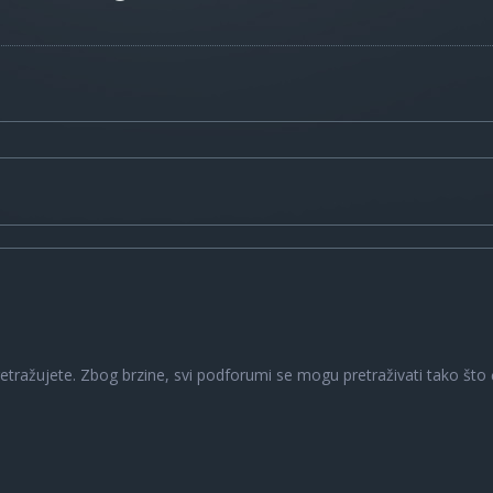
a
retražujete. Zbog brzine, svi podforumi se mogu pretraživati tako što ć