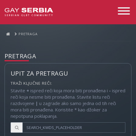
Toggle
Navigati
PRETRAGA
PRETRAGA
UPIT ZA PRETRAGU
TRAŽI KLJUČNE REČI:
Stavite
+
ispred reči koja mora biti pronađena i
-
ispred
reči koja nesme biti pronađena. Stavite listu reči
razdvojene
|
u zagrade ako samo jedna od tih reči
mora biti pronađena. Koristite * kao džoker za
nepotpuna poklapanja.