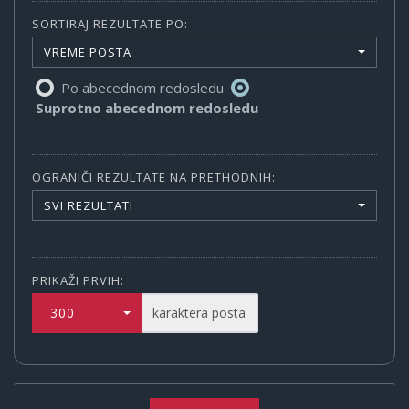
SORTIRAJ REZULTATE PO:
VREME POSTA
Po abecednom redosledu
Suprotno abecednom redosledu
OGRANIČI REZULTATE NA PRETHODNIH:
SVI REZULTATI
PRIKAŽI PRVIH:
300
karaktera posta