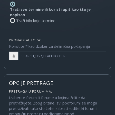
Traži sve termine ili koristi upit kao što je
napisan
Traži bilo koje termine
PRONAĐI AUTORA:
Koristite * kao džoker za delimična poklapanja
OPCIJE PRETRAGE
PRETRAGA U FORUMIMA:
Izaberite forum ili forume u kojima želite da
pretražujete. Zbog brzine, svi podforumi se mogu
pretraživati tako što ćete izabrati roditeljki forum i
omogućiti pretragu podforuma ispod.