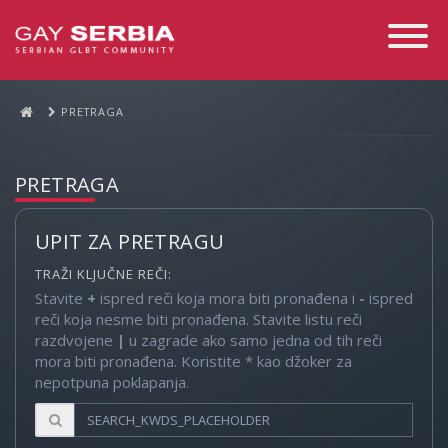
Toggle
Navigati
PRETRAGA
PRETRAGA
UPIT ZA PRETRAGU
TRAŽI KLJUČNE REČI:
Stavite
+
ispred reči koja mora biti pronađena i
-
ispred
reči koja nesme biti pronađena. Stavite listu reči
razdvojene
|
u zagrade ako samo jedna od tih reči
mora biti pronađena. Koristite * kao džoker za
nepotpuna poklapanja.