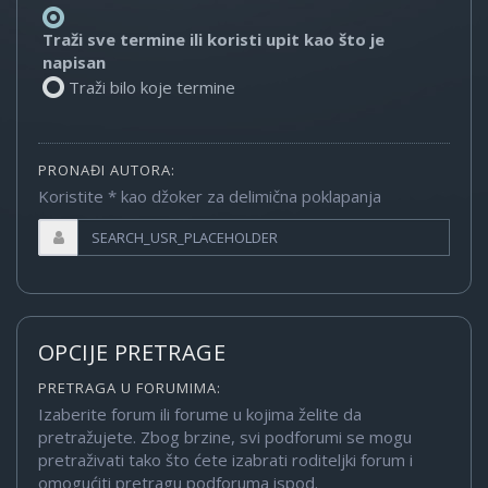
Traži sve termine ili koristi upit kao što je
napisan
Traži bilo koje termine
PRONAĐI AUTORA:
Koristite * kao džoker za delimična poklapanja
OPCIJE PRETRAGE
PRETRAGA U FORUMIMA:
Izaberite forum ili forume u kojima želite da
pretražujete. Zbog brzine, svi podforumi se mogu
pretraživati tako što ćete izabrati roditeljki forum i
omogućiti pretragu podforuma ispod.