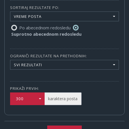
SORTIRAJ REZULTATE PO:
VREME POSTA
Po abecednom redosledu
Suprotno abecednom redosledu
OGRANIČI REZULTATE NA PRETHODNIH:
SVI REZULTATI
PRIKAŽI PRVIH:
300
karaktera posta