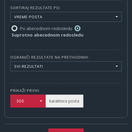
SORTIRAJ REZULTATE PO:
VREME POSTA
Po abecednom redosledu
Suprotno abecednom redosledu
OGRANIČI REZULTATE NA PRETHODNIH:
SVI REZULTATI
PRIKAŽI PRVIH:
300
karaktera posta