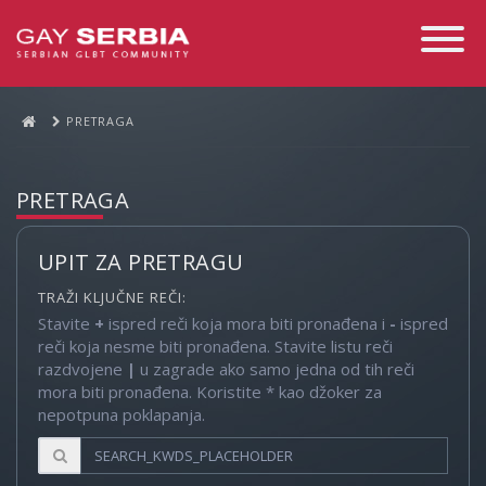
Toggle
Navigati
PRETRAGA
PRETRAGA
UPIT ZA PRETRAGU
TRAŽI KLJUČNE REČI:
Stavite
+
ispred reči koja mora biti pronađena i
-
ispred
reči koja nesme biti pronađena. Stavite listu reči
razdvojene
|
u zagrade ako samo jedna od tih reči
mora biti pronađena. Koristite * kao džoker za
nepotpuna poklapanja.