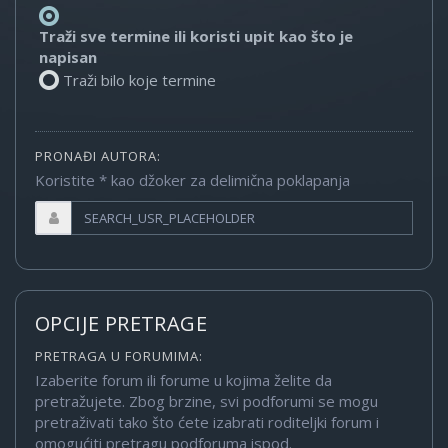
Traži sve termine ili koristi upit kao što je
napisan
Traži bilo koje termine
PRONAĐI AUTORA:
Koristite * kao džoker za delimična poklapanja
OPCIJE PRETRAGE
PRETRAGA U FORUMIMA:
Izaberite forum ili forume u kojima želite da
pretražujete. Zbog brzine, svi podforumi se mogu
pretraživati tako što ćete izabrati roditeljki forum i
omogućiti pretragu podforuma ispod.