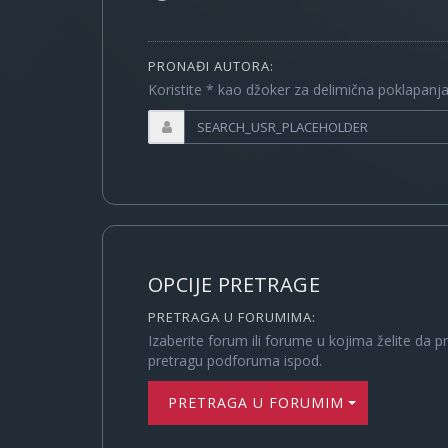
PRONAĐI AUTORA:
Koristite * kao džoker za delimična poklapanj
OPCIJE PRETRAGE
PRETRAGA U FORUMIMA:
Izaberite forum ili forume u kojima želite da p
pretragu podforuma ispod.
PRETRAGA U FORUMIMA