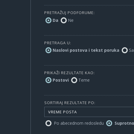
PRETRAŽUJ PODFORUME:
Da
Ne
PRETRAGA U:
Naslovi postova i tekst poruka
Sa
PRIKAŽI REZULTATE KAO:
Postovi
Teme
SORTIRAJ REZULTATE PO:
VREME POSTA
Po abecednom redosledu
Suprotn