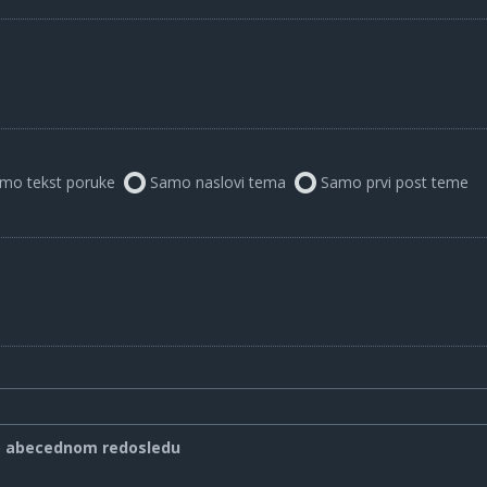
mo tekst poruke
Samo naslovi tema
Samo prvi post teme
o abecednom redosledu