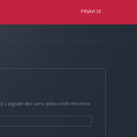
×
PRIJAVI SE
e
|
u zagrade ako samo jedna od tih reči mora