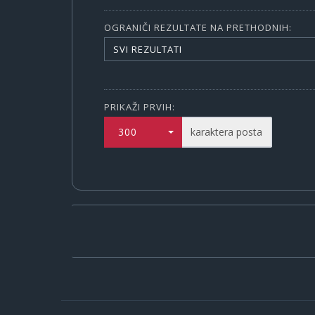
OGRANIČI REZULTATE NA PRETHODNIH:
SVI REZULTATI
PRIKAŽI PRVIH:
300
karaktera posta