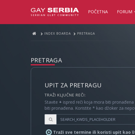
POČETNA
FORUM
INDEX BOARDA
PRETRAGA
PRETRAGA
UPIT ZA PRETRAGU
TRAŽI KLJUČNE REČI:
Stavite
+
ispred reči koja mora biti pronađena
biti pronađena. Koristite * kao džoker za nep
Traži sve termine ili koristi upit kao 