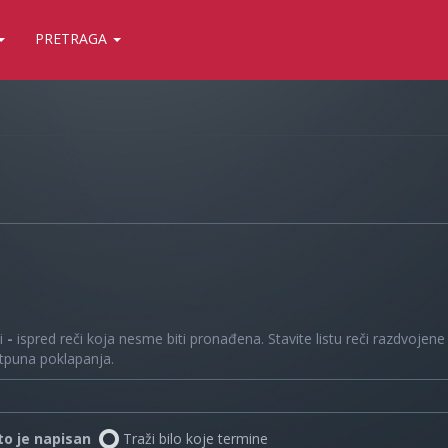
PRETRAGA
 i
-
ispred reči koja nesme biti pronađena. Stavite listu reči razdvojen
otpuna poklapanja.
što je napisan
Traži bilo koje termine