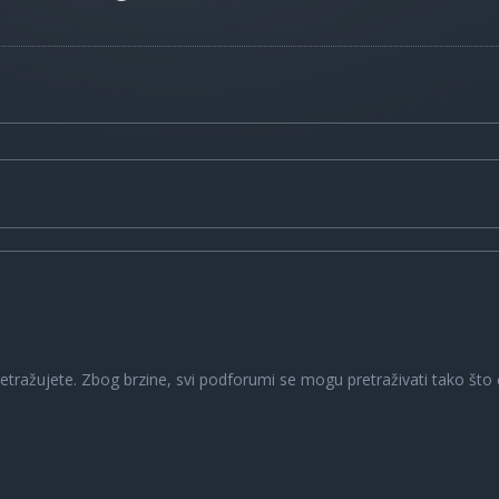
a
retražujete. Zbog brzine, svi podforumi se mogu pretraživati tako što ć