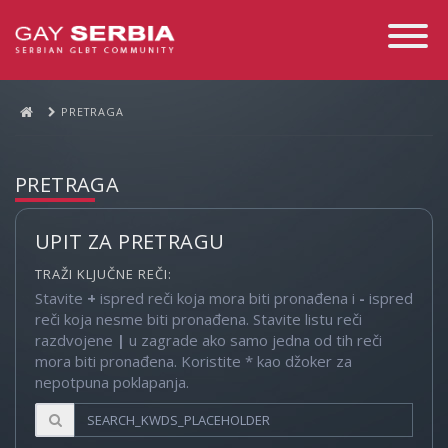
Toggle
Navigati
PRETRAGA
PRETRAGA
UPIT ZA PRETRAGU
TRAŽI KLJUČNE REČI:
Stavite
+
ispred reči koja mora biti pronađena i
-
ispred
reči koja nesme biti pronađena. Stavite listu reči
razdvojene
|
u zagrade ako samo jedna od tih reči
mora biti pronađena. Koristite * kao džoker za
nepotpuna poklapanja.