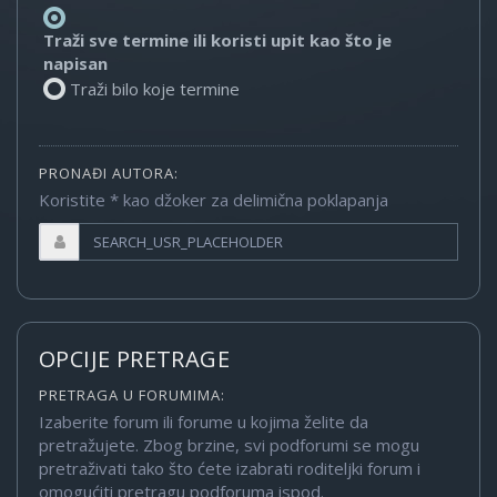
Traži sve termine ili koristi upit kao što je
napisan
Traži bilo koje termine
PRONAĐI AUTORA:
Koristite * kao džoker za delimična poklapanja
OPCIJE PRETRAGE
PRETRAGA U FORUMIMA:
Izaberite forum ili forume u kojima želite da
pretražujete. Zbog brzine, svi podforumi se mogu
pretraživati tako što ćete izabrati roditeljki forum i
omogućiti pretragu podforuma ispod.