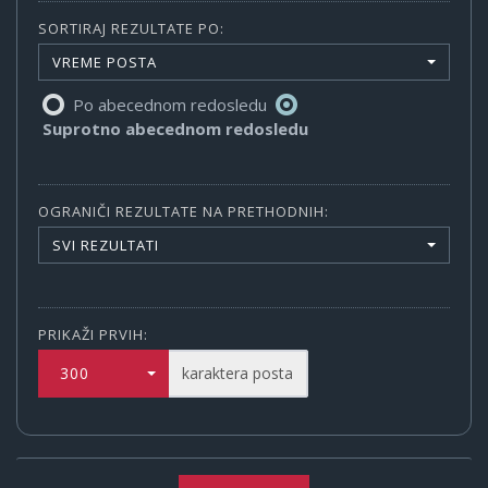
SORTIRAJ REZULTATE PO:
VREME POSTA
Po abecednom redosledu
Suprotno abecednom redosledu
OGRANIČI REZULTATE NA PRETHODNIH:
SVI REZULTATI
PRIKAŽI PRVIH:
300
karaktera posta