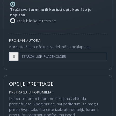
Traži sve termine ili koristi upit kao što je
napisan
Traži bilo koje termine
PRONAĐI AUTORA:
Koristite * kao džoker za delimična poklapanja
OPCIJE PRETRAGE
PRETRAGA U FORUMIMA:
Izaberite forum ili forume u kojima želite da
pretražujete. Zbog brzine, svi podforumi se mogu
pretraživati tako što ćete izabrati roditeljki forum i
omogućiti pretragu podforuma ispod.