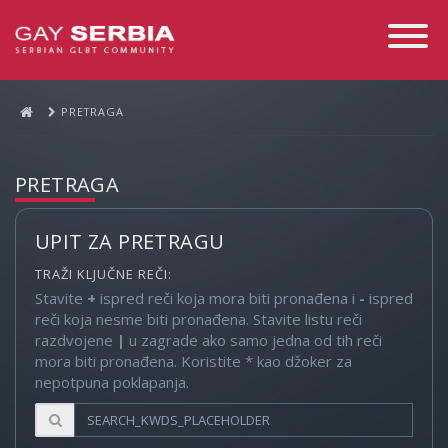
Toggle
Navigati
PRETRAGA
PRETRAGA
UPIT ZA PRETRAGU
TRAŽI KLJUČNE REČI:
Stavite
+
ispred reči koja mora biti pronađena i
-
ispred
reči koja nesme biti pronađena. Stavite listu reči
razdvojene
|
u zagrade ako samo jedna od tih reči
mora biti pronađena. Koristite * kao džoker za
nepotpuna poklapanja.