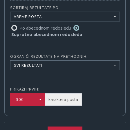
SORTIRAJ REZULTATE PO:
VREME POSTA
Po abecednom redosledu
Suprotno abecednom redosledu
OGRANIČI REZULTATE NA PRETHODNIH:
SVI REZULTATI
PRIKAŽI PRVIH:
300
karaktera posta