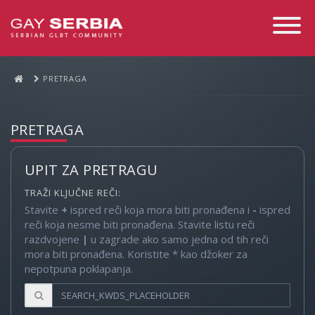
Toggle
Navigati
PRETRAGA
PRETRAGA
UPIT ZA PRETRAGU
TRAŽI KLJUČNE REČI:
Stavite
+
ispred reči koja mora biti pronađena i
-
ispred
reči koja nesme biti pronađena. Stavite listu reči
razdvojene
|
u zagrade ako samo jedna od tih reči
mora biti pronađena. Koristite * kao džoker za
nepotpuna poklapanja.