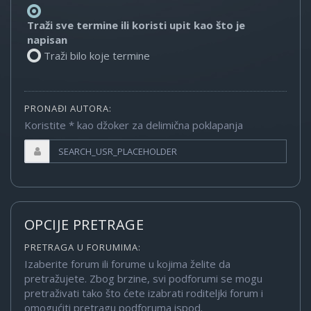
Traži sve termine ili koristi upit kao što je
napisan
Traži bilo koje termine
PRONAĐI AUTORA:
Koristite * kao džoker za delimična poklapanja
OPCIJE PRETRAGE
PRETRAGA U FORUMIMA:
Izaberite forum ili forume u kojima želite da
pretražujete. Zbog brzine, svi podforumi se mogu
pretraživati tako što ćete izabrati roditeljki forum i
omogućiti pretragu podforuma ispod.