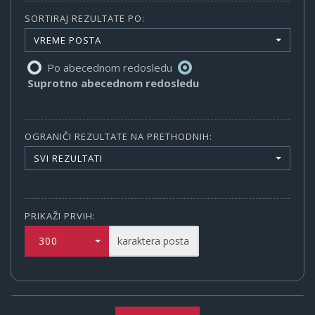
SORTIRAJ REZULTATE PO:
VREME POSTA
Po abecednom redosledu
Suprotno abecednom redosledu
OGRANIČI REZULTATE NA PRETHODNIH:
SVI REZULTATI
PRIKAŽI PRVIH:
300
karaktera posta