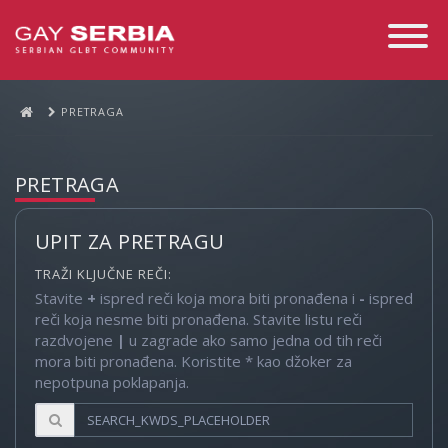
Toggle
Navigati
PRETRAGA
PRETRAGA
UPIT ZA PRETRAGU
TRAŽI KLJUČNE REČI:
Stavite
+
ispred reči koja mora biti pronađena i
-
ispred
reči koja nesme biti pronađena. Stavite listu reči
razdvojene
|
u zagrade ako samo jedna od tih reči
mora biti pronađena. Koristite * kao džoker za
nepotpuna poklapanja.