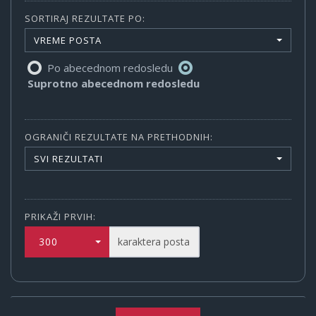
SORTIRAJ REZULTATE PO:
VREME POSTA
Po abecednom redosledu
Suprotno abecednom redosledu
OGRANIČI REZULTATE NA PRETHODNIH:
SVI REZULTATI
PRIKAŽI PRVIH:
300
karaktera posta