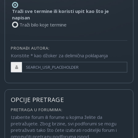
Traži sve termine ili koristi upit kao što je
napisan
Traži bilo koje termine
PRONAĐI AUTORA:
Koristite * kao džoker za delimična poklapanja
OPCIJE PRETRAGE
PRETRAGA U FORUMIMA:
Izaberite forum ili forume u kojima želite da
pretražujete. Zbog brzine, svi podforumi se mogu
pretraživati tako što ćete izabrati roditeljki forum i
omogućiti pretragu podforuma ispod.