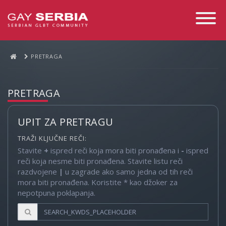
Toggle
Navigati
PRETRAGA
PRETRAGA
UPIT ZA PRETRAGU
TRAŽI KLJUČNE REČI:
Stavite
+
ispred reči koja mora biti pronađena i
-
ispred
reči koja nesme biti pronađena. Stavite listu reči
razdvojene
|
u zagrade ako samo jedna od tih reči
mora biti pronađena. Koristite * kao džoker za
nepotpuna poklapanja.