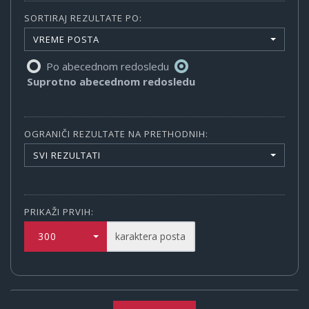
SORTIRAJ REZULTATE PO:
VREME POSTA
Po abecednom redosledu
Suprotno abecednom redosledu
OGRANIČI REZULTATE NA PRETHODNIH:
SVI REZULTATI
PRIKAŽI PRVIH:
300
karaktera posta