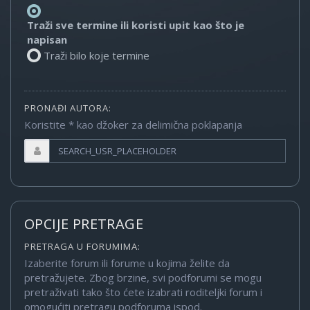
Traži sve termine ili koristi upit kao što je
napisan
Traži bilo koje termine
PRONAĐI AUTORA:
Koristite * kao džoker za delimična poklapanja
OPCIJE PRETRAGE
PRETRAGA U FORUMIMA:
Izaberite forum ili forume u kojima želite da
pretražujete. Zbog brzine, svi podforumi se mogu
pretraživati tako što ćete izabrati roditeljki forum i
omogućiti pretragu podforuma ispod.