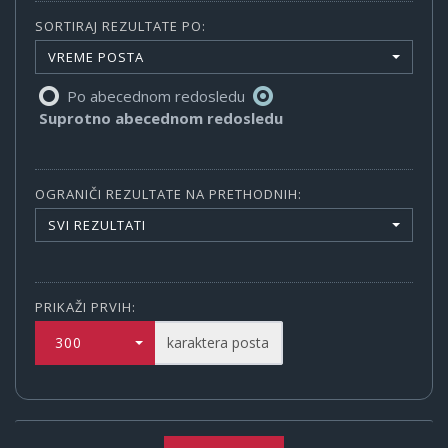
SORTIRAJ REZULTATE PO:
VREME POSTA
Po abecednom redosledu
Suprotno abecednom redosledu
OGRANIČI REZULTATE NA PRETHODNIH:
SVI REZULTATI
PRIKAŽI PRVIH:
300
karaktera posta