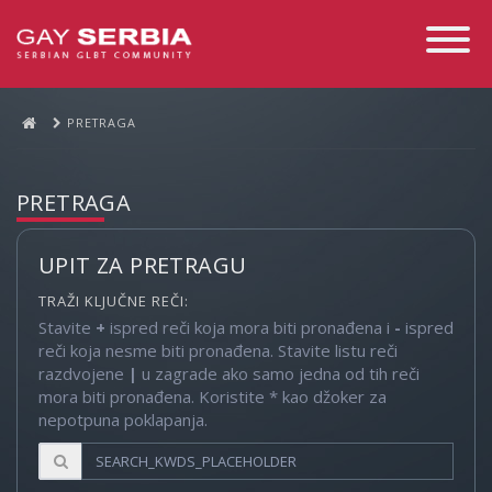
Toggle
Navigati
PRETRAGA
PRETRAGA
UPIT ZA PRETRAGU
TRAŽI KLJUČNE REČI:
Stavite
+
ispred reči koja mora biti pronađena i
-
ispred
reči koja nesme biti pronađena. Stavite listu reči
razdvojene
|
u zagrade ako samo jedna od tih reči
mora biti pronađena. Koristite * kao džoker za
nepotpuna poklapanja.