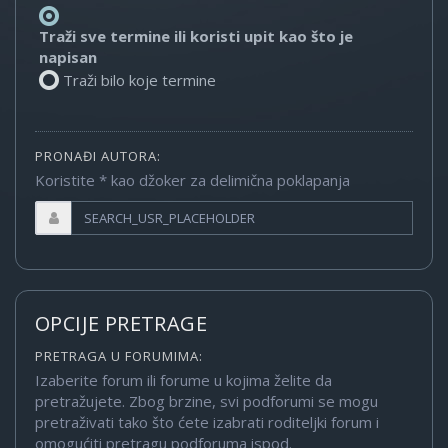
Traži sve termine ili koristi upit kao što je
napisan
Traži bilo koje termine
PRONAĐI AUTORA:
Koristite * kao džoker za delimična poklapanja
OPCIJE PRETRAGE
PRETRAGA U FORUMIMA:
Izaberite forum ili forume u kojima želite da
pretražujete. Zbog brzine, svi podforumi se mogu
pretraživati tako što ćete izabrati roditeljki forum i
omogućiti pretragu podforuma ispod.