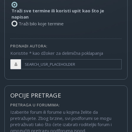
Traži sve termine ili koristi upit kao što je
napisan
Traži bilo koje termine
PRONAĐI AUTORA:
Koristite * kao džoker za delimična poklapanja
OPCIJE PRETRAGE
PRETRAGA U FORUMIMA:
Izaberite forum ili forume u kojima želite da
pretražujete. Zbog brzine, svi podforumi se mogu
pretraživati tako što ćete izabrati roditeljki forum i
omogućiti pretragu podforuma ispod.