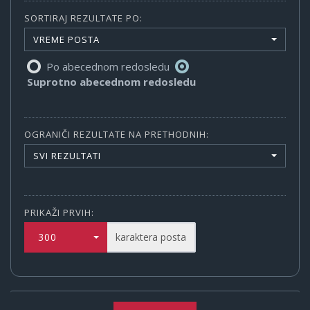
SORTIRAJ REZULTATE PO:
VREME POSTA
Po abecednom redosledu
Suprotno abecednom redosledu
OGRANIČI REZULTATE NA PRETHODNIH:
SVI REZULTATI
PRIKAŽI PRVIH:
300
karaktera posta