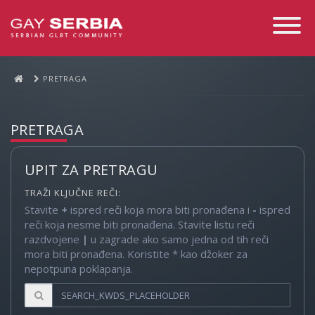
Toggle
Navigati
PRETRAGA
PRETRAGA
UPIT ZA PRETRAGU
TRAŽI KLJUČNE REČI:
Stavite
+
ispred reči koja mora biti pronađena i
-
ispred
reči koja nesme biti pronađena. Stavite listu reči
razdvojene
|
u zagrade ako samo jedna od tih reči
mora biti pronađena. Koristite * kao džoker za
nepotpuna poklapanja.