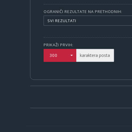
OGRANIČI REZULTATE NA PRETHODNIH:
SVI REZULTATI
PRIKAŽI PRVIH:
300
karaktera posta