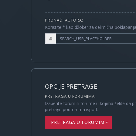
PRONAĐI AUTORA:
Koristite * kao džoker za delimična poklapanj
OPCIJE PRETRAGE
PRETRAGA U FORUMIMA:
Izaberite forum ili forume u kojima želite da p
pretragu podforuma ispod.
PRETRAGA U FORUMIMA