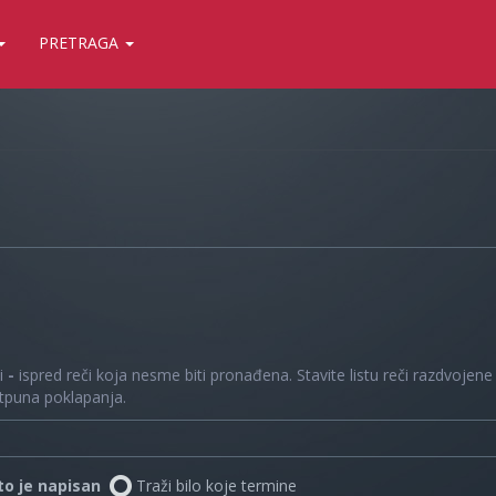
PRETRAGA
 i
-
ispred reči koja nesme biti pronađena. Stavite listu reči razdvojen
otpuna poklapanja.
što je napisan
Traži bilo koje termine