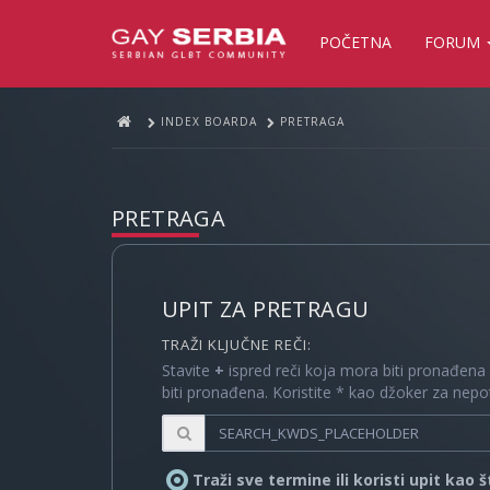
POČETNA
FORUM
INDEX BOARDA
PRETRAGA
PRETRAGA
UPIT ZA PRETRAGU
TRAŽI KLJUČNE REČI:
Stavite
+
ispred reči koja mora biti pronađena
biti pronađena. Koristite * kao džoker za nep
Traži sve termine ili koristi upit kao 