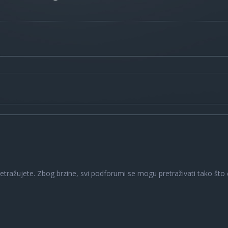
a
retražujete. Zbog brzine, svi podforumi se mogu pretraživati tako što ć