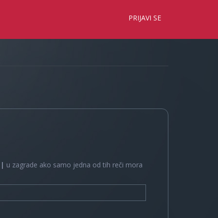
×
PRIJAVI SE
e
|
u zagrade ako samo jedna od tih reči mora