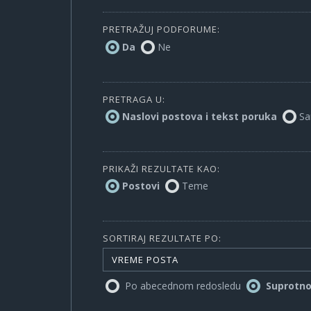
PRETRAŽUJ PODFORUME:
Da
Ne
PRETRAGA U:
Naslovi postova i tekst poruka
Sa
PRIKAŽI REZULTATE KAO:
Postovi
Teme
SORTIRAJ REZULTATE PO:
VREME POSTA
Po abecednom redosledu
Suprotn