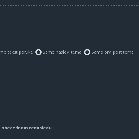
mo tekst poruke
Samo naslovi tema
Samo prvi post teme
o abecednom redosledu