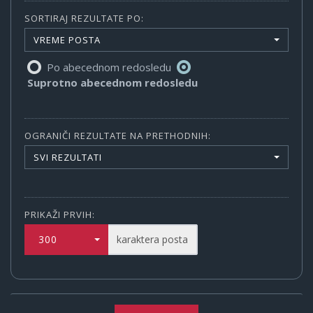
SORTIRAJ REZULTATE PO:
VREME POSTA
Po abecednom redosledu
Suprotno abecednom redosledu
OGRANIČI REZULTATE NA PRETHODNIH:
SVI REZULTATI
PRIKAŽI PRVIH:
300
karaktera posta