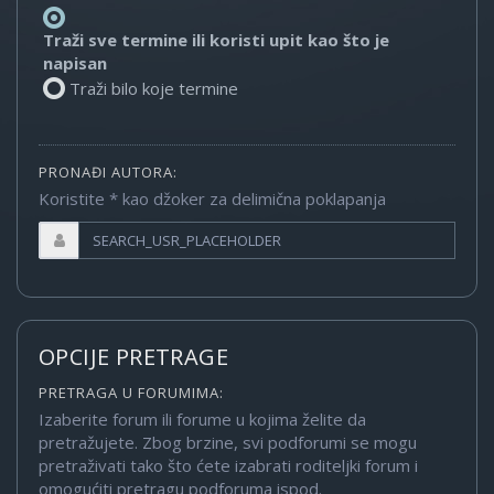
Traži sve termine ili koristi upit kao što je
napisan
Traži bilo koje termine
PRONAĐI AUTORA:
Koristite * kao džoker za delimična poklapanja
OPCIJE PRETRAGE
PRETRAGA U FORUMIMA:
Izaberite forum ili forume u kojima želite da
pretražujete. Zbog brzine, svi podforumi se mogu
pretraživati tako što ćete izabrati roditeljki forum i
omogućiti pretragu podforuma ispod.