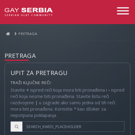
Toggle
Navigati
PRETRAGA
PRETRAGA
UPIT ZA PRETRAGU
TRAŽI KLJUČNE REČI:
Stavite
+
ispred reči koja mora biti pronađena i
-
ispred
reči koja nesme biti pronađena. Stavite listu reči
razdvojene
|
u zagrade ako samo jedna od tih reči
mora biti pronađena. Koristite * kao džoker za
nepotpuna poklapanja.