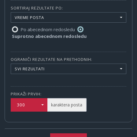
SORTIRAJ REZULTATE PO:
VREME POSTA
Po abecednom redosledu
Suprotno abecednom redosledu
OGRANIČI REZULTATE NA PRETHODNIH:
SVI REZULTATI
PRIKAŽI PRVIH:
300
karaktera posta