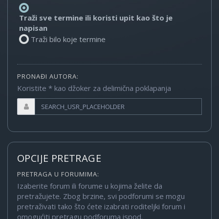
Traži sve termine ili koristi upit kao što je
napisan
Traži bilo koje termine
PRONAĐI AUTORA:
Koristite * kao džoker za delimična poklapanja
OPCIJE PRETRAGE
PRETRAGA U FORUMIMA:
Izaberite forum ili forume u kojima želite da
pretražujete. Zbog brzine, svi podforumi se mogu
pretraživati tako što ćete izabrati roditeljki forum i
omogućiti pretragu podforuma ispod.