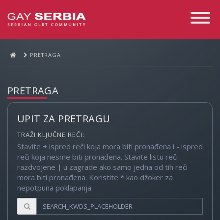
Toggle
Navigati
PRETRAGA
PRETRAGA
UPIT ZA PRETRAGU
TRAŽI KLJUČNE REČI:
Stavite
+
ispred reči koja mora biti pronađena i
-
ispred
reči koja nesme biti pronađena. Stavite listu reči
razdvojene
|
u zagrade ako samo jedna od tih reči
mora biti pronađena. Koristite * kao džoker za
nepotpuna poklapanja.