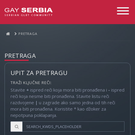
Toggle
Navigati
PRETRAGA
PRETRAGA
UPIT ZA PRETRAGU
TRAŽI KLJUČNE REČI:
Stavite
+
ispred reči koja mora biti pronađena i
-
ispred
reči koja nesme biti pronađena. Stavite listu reči
razdvojene
|
u zagrade ako samo jedna od tih reči
mora biti pronađena. Koristite * kao džoker za
nepotpuna poklapanja.