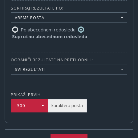
SORTIRAJ REZULTATE PO:
VREME POSTA
Po abecednom redosledu
Suprotno abecednom redosledu
OGRANIČI REZULTATE NA PRETHODNIH:
SVI REZULTATI
PRIKAŽI PRVIH:
300
karaktera posta