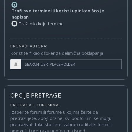
Traži sve termine ili koristi upit kao što je
napisan
Traži bilo koje termine
PRONAĐI AUTORA:
Koristite * kao džoker za delimična poklapanja
OPCIJE PRETRAGE
PRETRAGA U FORUMIMA:
Izaberite forum ili forume u kojima želite da
pretražujete. Zbog brzine, svi podforumi se mogu
pretraživati tako što ćete izabrati roditeljki forum i
omogućiti pretragu podforuma ispod.