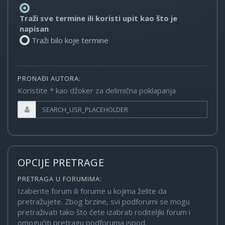
Traži sve termine ili koristi upit kao što je
napisan
Traži bilo koje termine
PRONAĐI AUTORA:
Koristite * kao džoker za delimična poklapanja
OPCIJE PRETRAGE
PRETRAGA U FORUMIMA:
Izaberite forum ili forume u kojima želite da
pretražujete. Zbog brzine, svi podforumi se mogu
pretraživati tako što ćete izabrati roditeljki forum i
omogućiti pretragu podforuma ispod.