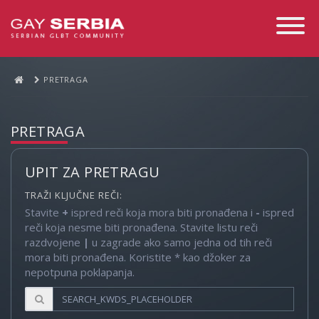
Toggle
Navigati
PRETRAGA
PRETRAGA
UPIT ZA PRETRAGU
TRAŽI KLJUČNE REČI:
Stavite
+
ispred reči koja mora biti pronađena i
-
ispred
reči koja nesme biti pronađena. Stavite listu reči
razdvojene
|
u zagrade ako samo jedna od tih reči
mora biti pronađena. Koristite * kao džoker za
nepotpuna poklapanja.