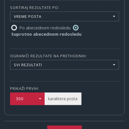
SORTIRAJ REZULTATE PO:
VREME POSTA
Po abecednom redosledu
Suprotno abecednom redosledu
OGRANIČI REZULTATE NA PRETHODNIH:
SVI REZULTATI
PRIKAŽI PRVIH:
300
karaktera posta