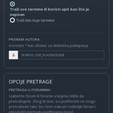
Traži sve termine ili koristi upit kao što je
napisan
Traži bilo koje termine
PRONAĐI AUTORA:
Koristite * kao džoker za delimična poklapanja
OPCIJE PRETRAGE
PRETRAGA U FORUMIMA:
Izaberite forum ili forume u kojima želite da
pretražujete. Zbog brzine, svi podforumi se mogu
pretraživati tako što ćete izabrati roditeljki forum i
omogućiti pretragu podforuma ispod.