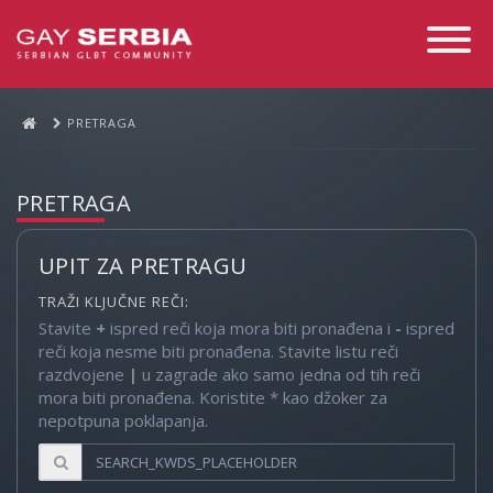
Toggle
Navigati
PRETRAGA
PRETRAGA
UPIT ZA PRETRAGU
TRAŽI KLJUČNE REČI:
Stavite
+
ispred reči koja mora biti pronađena i
-
ispred
reči koja nesme biti pronađena. Stavite listu reči
razdvojene
|
u zagrade ako samo jedna od tih reči
mora biti pronađena. Koristite * kao džoker za
nepotpuna poklapanja.