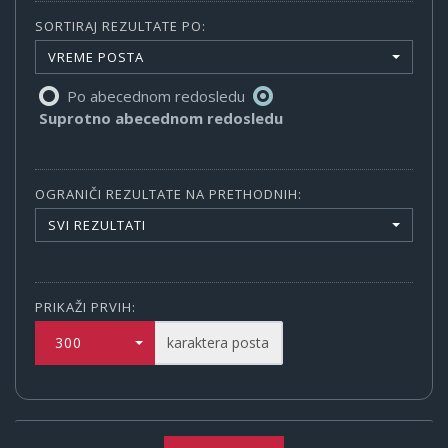
SORTIRAJ REZULTATE PO:
VREME POSTA
Po abecednom redosledu
Suprotno abecednom redosledu
OGRANIČI REZULTATE NA PRETHODNIH:
SVI REZULTATI
PRIKAŽI PRVIH:
300
karaktera posta