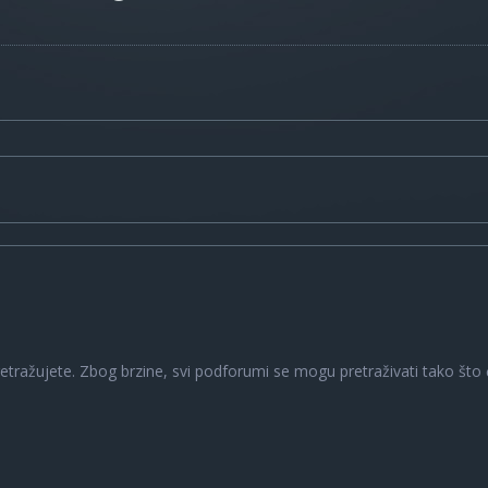
a
retražujete. Zbog brzine, svi podforumi se mogu pretraživati tako što ć