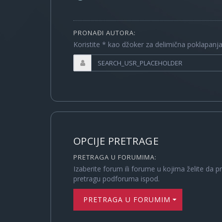
PRONAĐI AUTORA:
Koristite * kao džoker za delimična poklapanj
OPCIJE PRETRAGE
PRETRAGA U FORUMIMA:
Izaberite forum ili forume u kojima želite da p
pretragu podforuma ispod.
PRETRAGA U FORUMIMA