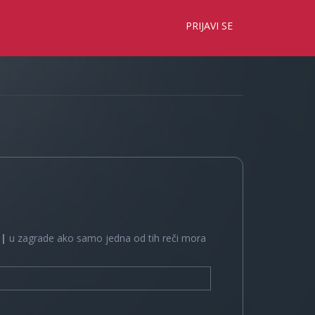
×
PRIJAVI SE
e
|
u zagrade ako samo jedna od tih reči mora