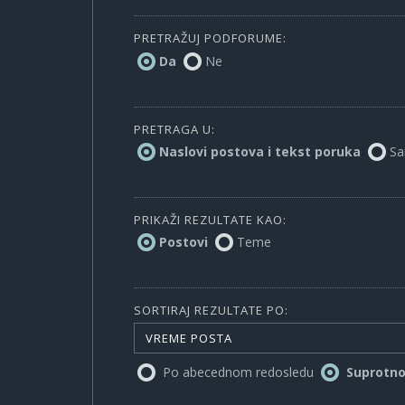
PRETRAŽUJ PODFORUME:
Da
Ne
PRETRAGA U:
Naslovi postova i tekst poruka
Sa
PRIKAŽI REZULTATE KAO:
Postovi
Teme
SORTIRAJ REZULTATE PO:
VREME POSTA
Po abecednom redosledu
Suprotn