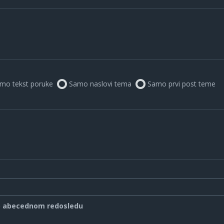
mo tekst poruke
Samo naslovi tema
Samo prvi post teme
o abecednom redosledu