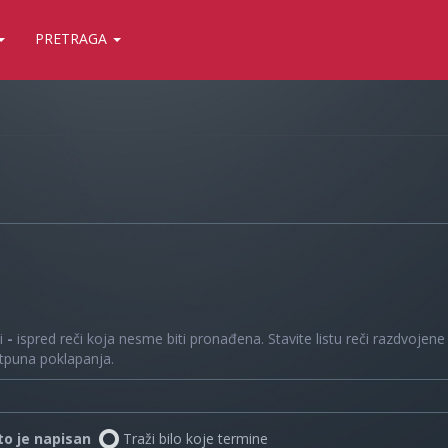
PRETRAGA
 i
-
ispred reči koja nesme biti pronađena. Stavite listu reči razdvojen
otpuna poklapanja.
što je napisan
Traži bilo koje termine