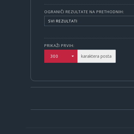
OGRANIČI REZULTATE NA PRETHODNIH:
SVI REZULTATI
PRIKAŽI PRVIH:
300
karaktera posta