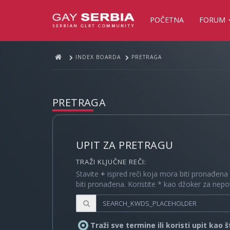
POČETNA
FORUM
INDEX BOARDA
PRETRAGA
PRETRAGA
UPIT ZA PRETRAGU
TRAŽI KLJUČNE REČI:
Stavite
+
ispred reči koja mora biti pronađena
biti pronađena. Koristite * kao džoker za nep
Traži sve termine ili koristi upit kao 