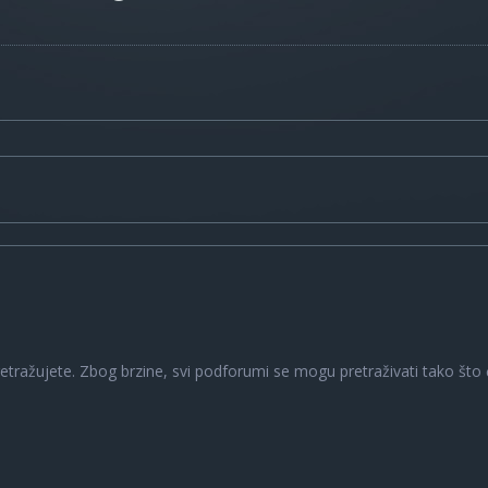
a
retražujete. Zbog brzine, svi podforumi se mogu pretraživati tako što ć