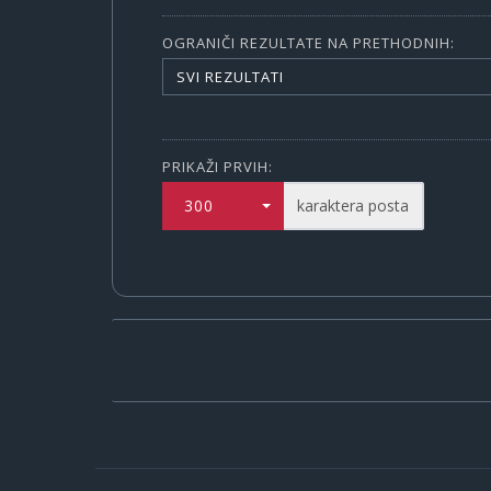
OGRANIČI REZULTATE NA PRETHODNIH:
SVI REZULTATI
PRIKAŽI PRVIH:
300
karaktera posta