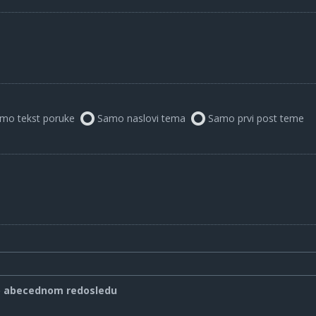
mo tekst poruke
Samo naslovi tema
Samo prvi post teme
o abecednom redosledu