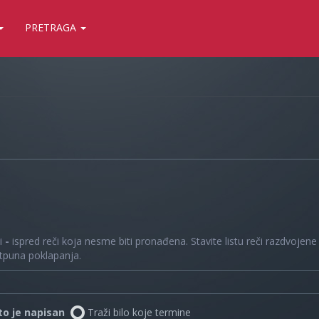
PRETRAGA
 i
-
ispred reči koja nesme biti pronađena. Stavite listu reči razdvojen
otpuna poklapanja.
što je napisan
Traži bilo koje termine