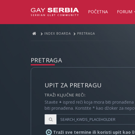
POČETNA
FORUM
INDEX BOARDA
PRETRAGA
PRETRAGA
UPIT ZA PRETRAGU
TRAŽI KLJUČNE REČI:
Stavite
+
ispred reči koja mora biti pronađena
biti pronađena. Koristite * kao džoker za nep
Traži sve termine ili koristi upit kao 