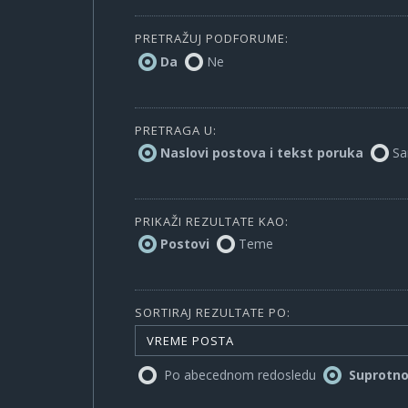
PRETRAŽUJ PODFORUME:
Da
Ne
PRETRAGA U:
Naslovi postova i tekst poruka
Sa
PRIKAŽI REZULTATE KAO:
Postovi
Teme
SORTIRAJ REZULTATE PO:
VREME POSTA
Po abecednom redosledu
Suprotn