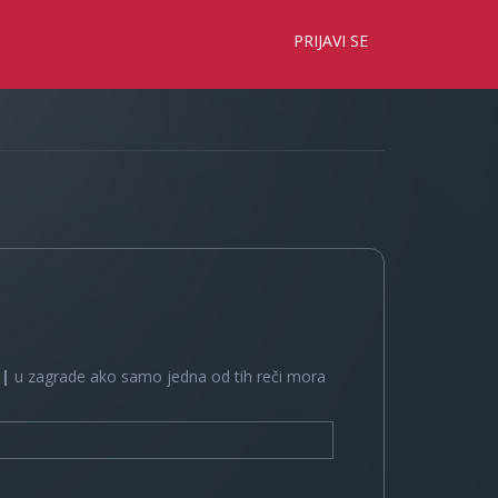
×
PRIJAVI SE
e
|
u zagrade ako samo jedna od tih reči mora