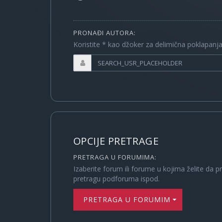
PRONAĐI AUTORA:
Koristite * kao džoker za delimična poklapanj
OPCIJE PRETRAGE
PRETRAGA U FORUMIMA:
Izaberite forum ili forume u kojima želite da p
pretragu podforuma ispod.
PRETRAGA U FORUMIMA