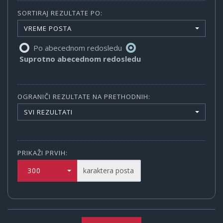
SORTIRAJ REZULTATE PO:
VREME POSTA
Po abecednom redosledu
Suprotno abecednom redosledu
OGRANIČI REZULTATE NA PRETHODNIH:
SVI REZULTATI
PRIKAŽI PRVIH:
300
karaktera posta