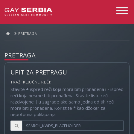
Toggle
Navigati
PRETRAGA
PRETRAGA
UPIT ZA PRETRAGU
TRAŽI KLJUČNE REČI:
Stavite
+
ispred reči koja mora biti pronađena i
-
ispred
reči koja nesme biti pronađena. Stavite listu reči
razdvojene
|
u zagrade ako samo jedna od tih reči
mora biti pronađena. Koristite * kao džoker za
nepotpuna poklapanja.