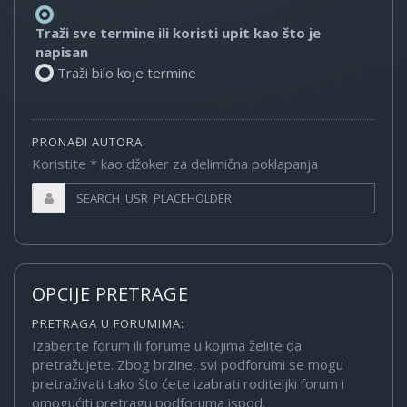
Traži sve termine ili koristi upit kao što je
napisan
Traži bilo koje termine
PRONAĐI AUTORA:
Koristite * kao džoker za delimična poklapanja
OPCIJE PRETRAGE
PRETRAGA U FORUMIMA:
Izaberite forum ili forume u kojima želite da
pretražujete. Zbog brzine, svi podforumi se mogu
pretraživati tako što ćete izabrati roditeljki forum i
omogućiti pretragu podforuma ispod.