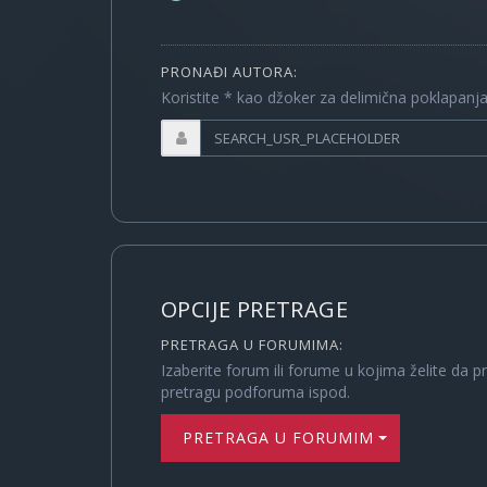
PRONAĐI AUTORA:
Koristite * kao džoker za delimična poklapanj
OPCIJE PRETRAGE
PRETRAGA U FORUMIMA:
Izaberite forum ili forume u kojima želite da p
pretragu podforuma ispod.
PRETRAGA U FORUMIMA