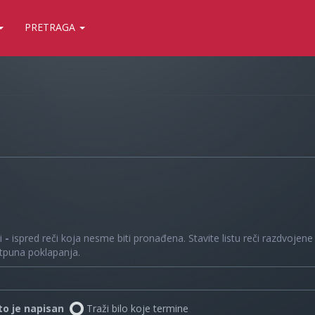
PRETRAGA
 i
-
ispred reči koja nesme biti pronađena. Stavite listu reči razdvojen
otpuna poklapanja.
što je napisan
Traži bilo koje termine