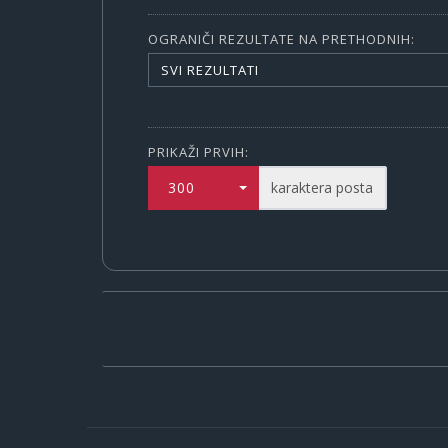
OGRANIČI REZULTATE NA PRETHODNIH:
SVI REZULTATI
PRIKAŽI PRVIH:
300
karaktera posta