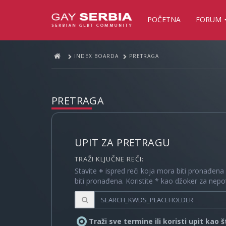
POČETNA
FORUM
INDEX BOARDA
PRETRAGA
PRETRAGA
UPIT ZA PRETRAGU
TRAŽI KLJUČNE REČI:
Stavite
+
ispred reči koja mora biti pronađena
biti pronađena. Koristite * kao džoker za nep
Traži sve termine ili koristi upit kao 