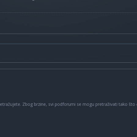
a
retražujete. Zbog brzine, svi podforumi se mogu pretraživati tako što ć