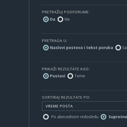
PRETRAŽUJ PODFORUME:
Da
Ne
PRETRAGA U:
Naslovi postova i tekst poruka
Sa
PRIKAŽI REZULTATE KAO:
Postovi
Teme
SORTIRAJ REZULTATE PO:
VREME POSTA
Po abecednom redosledu
Suprotn