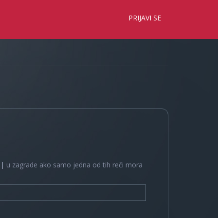
×
PRIJAVI SE
e
|
u zagrade ako samo jedna od tih reči mora