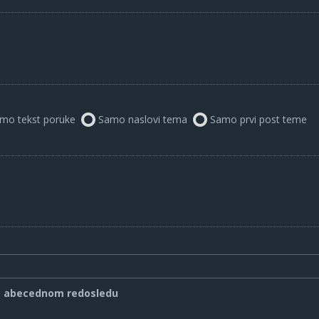
mo tekst poruke
Samo naslovi tema
Samo prvi post teme
o abecednom redosledu