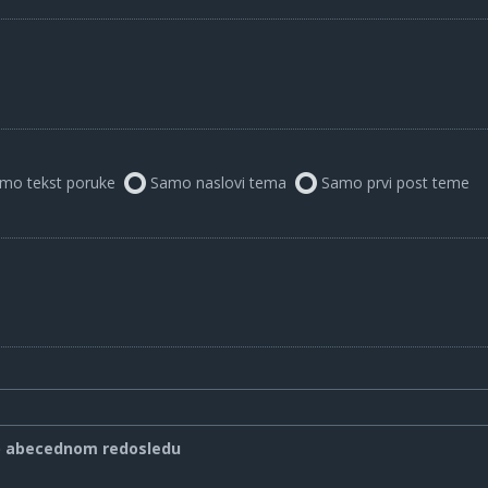
mo tekst poruke
Samo naslovi tema
Samo prvi post teme
o abecednom redosledu