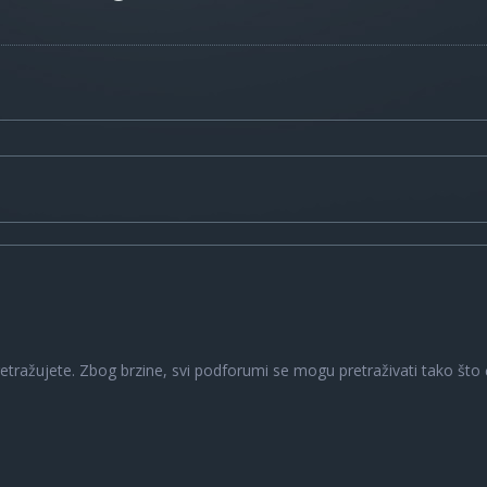
a
retražujete. Zbog brzine, svi podforumi se mogu pretraživati tako što ć