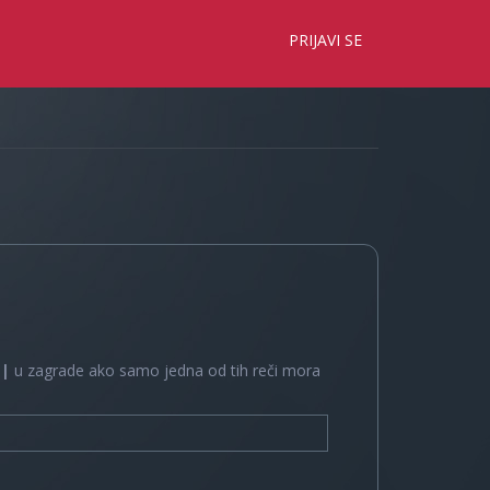
×
PRIJAVI SE
e
|
u zagrade ako samo jedna od tih reči mora