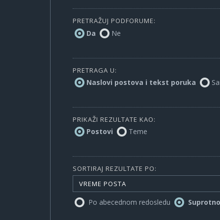
PRETRAŽUJ PODFORUME:
Da
Ne
PRETRAGA U:
Naslovi postova i tekst poruka
Sa
PRIKAŽI REZULTATE KAO:
Postovi
Teme
SORTIRAJ REZULTATE PO:
VREME POSTA
Po abecednom redosledu
Suprotn