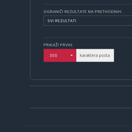
OGRANIČI REZULTATE NA PRETHODNIH:
SVI REZULTATI
PRIKAŽI PRVIH:
300
karaktera posta