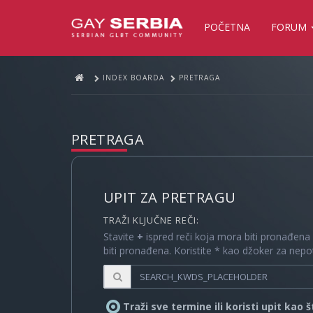
POČETNA
FORUM
INDEX BOARDA
PRETRAGA
PRETRAGA
UPIT ZA PRETRAGU
TRAŽI KLJUČNE REČI:
Stavite
+
ispred reči koja mora biti pronađena
biti pronađena. Koristite * kao džoker za nep
Traži sve termine ili koristi upit kao 