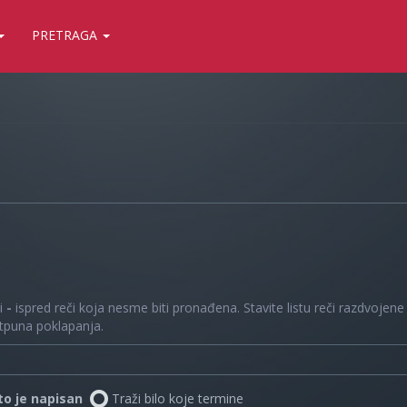
PRETRAGA
 i
-
ispred reči koja nesme biti pronađena. Stavite listu reči razdvojen
otpuna poklapanja.
što je napisan
Traži bilo koje termine