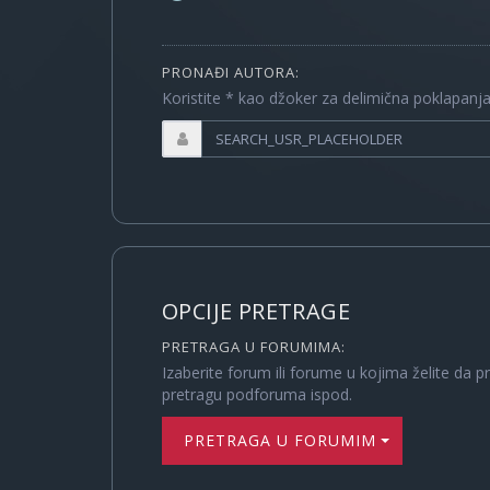
PRONAĐI AUTORA:
Koristite * kao džoker za delimična poklapanj
OPCIJE PRETRAGE
PRETRAGA U FORUMIMA:
Izaberite forum ili forume u kojima želite da p
pretragu podforuma ispod.
PRETRAGA U FORUMIMA