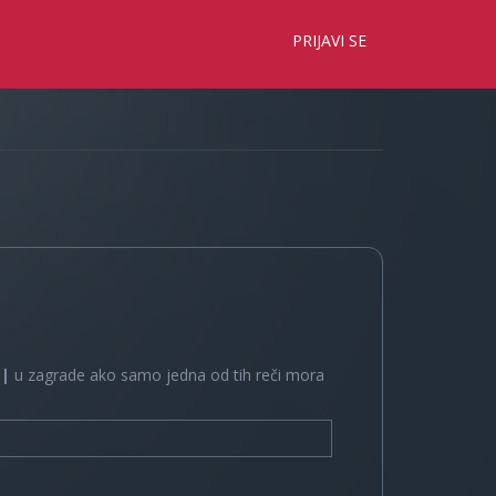
×
PRIJAVI SE
e
|
u zagrade ako samo jedna od tih reči mora