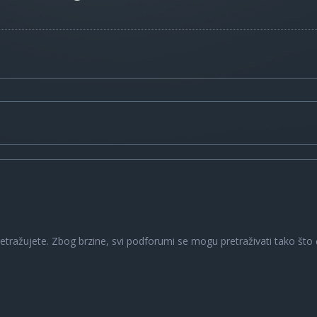
a
retražujete. Zbog brzine, svi podforumi se mogu pretraživati tako što ć