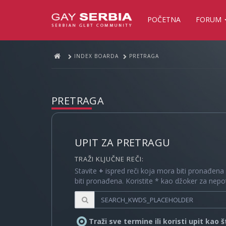
POČETNA
FORUM
INDEX BOARDA
PRETRAGA
PRETRAGA
UPIT ZA PRETRAGU
TRAŽI KLJUČNE REČI:
Stavite
+
ispred reči koja mora biti pronađena
biti pronađena. Koristite * kao džoker za nep
Traži sve termine ili koristi upit kao 