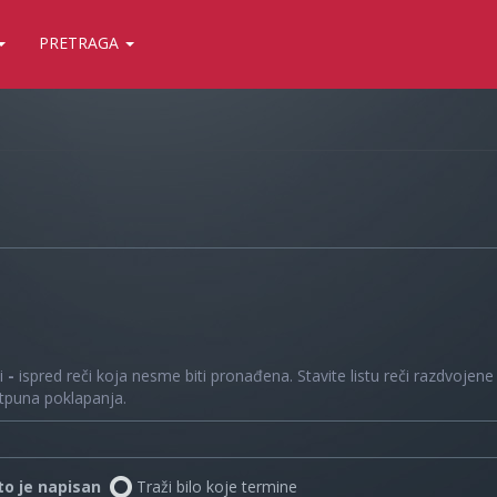
PRETRAGA
 i
-
ispred reči koja nesme biti pronađena. Stavite listu reči razdvojen
otpuna poklapanja.
što je napisan
Traži bilo koje termine