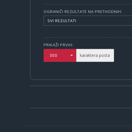
OGRANIČI REZULTATE NA PRETHODNIH:
SVI REZULTATI
PRIKAŽI PRVIH:
300
karaktera posta