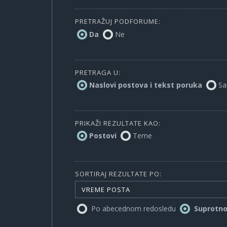
PRETRAŽUJ PODFORUME:
Da
Ne
PRETRAGA U:
Naslovi postova i tekst poruka
Sa
PRIKAŽI REZULTATE KAO:
Postovi
Teme
SORTIRAJ REZULTATE PO:
VREME POSTA
Po abecednom redosledu
Suprotn