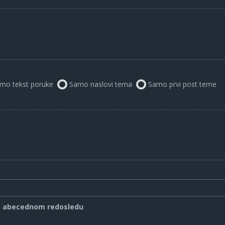
mo tekst poruke
Samo naslovi tema
Samo prvi post teme
o abecednom redosledu