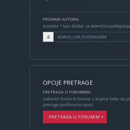
PRONAĐI AUTORA:
Koristite * kao džoker za delimična poklapanj
OPCIJE PRETRAGE
PRETRAGA U FORUMIMA:
Izaberite forum ili forume u kojima želite da p
pretragu podforuma ispod.
PRETRAGA U FORUMIMA