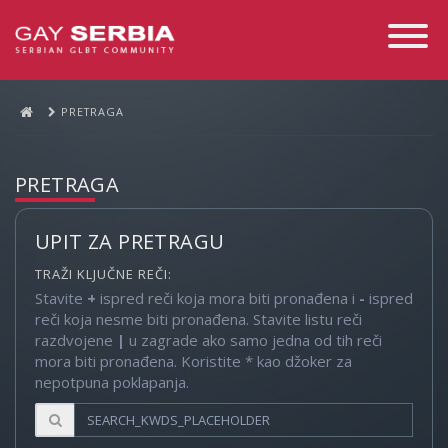
Toggle
Navigati
PRETRAGA
PRETRAGA
UPIT ZA PRETRAGU
TRAŽI KLJUČNE REČI:
Stavite
+
ispred reči koja mora biti pronađena i
-
ispred
reči koja nesme biti pronađena. Stavite listu reči
razdvojene
|
u zagrade ako samo jedna od tih reči
mora biti pronađena. Koristite * kao džoker za
nepotpuna poklapanja.