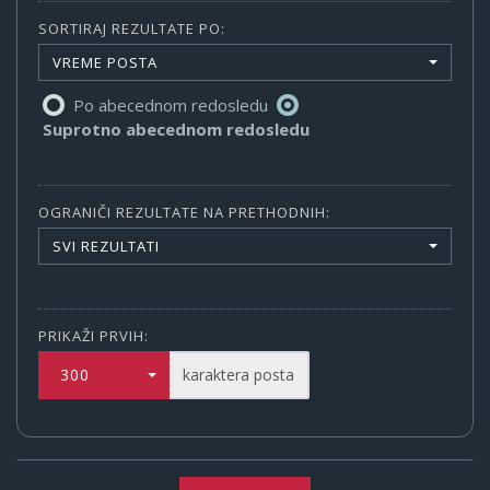
SORTIRAJ REZULTATE PO:
VREME POSTA
Po abecednom redosledu
Suprotno abecednom redosledu
OGRANIČI REZULTATE NA PRETHODNIH:
SVI REZULTATI
PRIKAŽI PRVIH:
300
karaktera posta