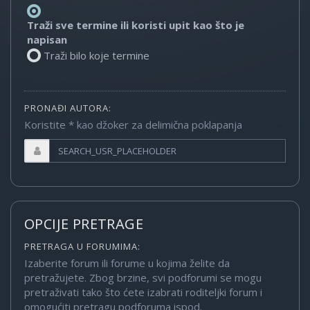
Traži sve termine ili koristi upit kao što je
napisan
Traži bilo koje termine
PRONAĐI AUTORA:
Koristite * kao džoker za delimična poklapanja
OPCIJE PRETRAGE
PRETRAGA U FORUMIMA:
Izaberite forum ili forume u kojima želite da
pretražujete. Zbog brzine, svi podforumi se mogu
pretraživati tako što ćete izabrati roditeljki forum i
omogućiti pretragu podforuma ispod.