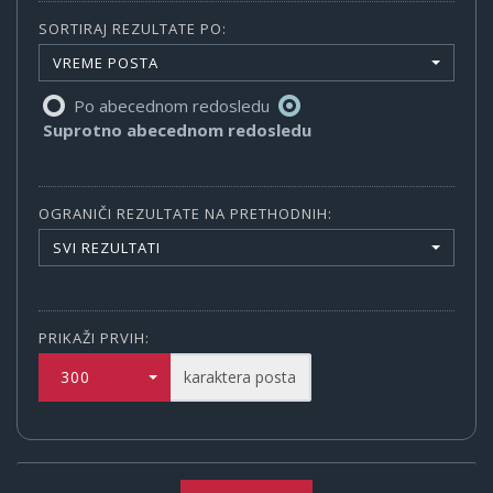
SORTIRAJ REZULTATE PO:
VREME POSTA
Po abecednom redosledu
Suprotno abecednom redosledu
OGRANIČI REZULTATE NA PRETHODNIH:
SVI REZULTATI
PRIKAŽI PRVIH:
300
karaktera posta