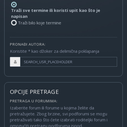
Traži sve termine ili koristi upit kao što je
napisan
Traži bilo koje termine
PRONAĐI AUTORA:
Koristite * kao džoker za delimična poklapanja
OPCIJE PRETRAGE
PRETRAGA U FORUMIMA:
Izaberite forum ili forume u kojima želite da
pretražujete. Zbog brzine, svi podforumi se mogu
pretraživati tako što ćete izabrati roditeljki forum i
omogućiti pretragu podforuma ispod.