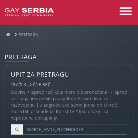
Toggle
Navigati
PRETRAGA
PRETRAGA
UPIT ZA PRETRAGU
TRAŽI KLJUČNE REČI:
Stavite
+
ispred reči koja mora biti pronađena i
-
ispred
reči koja nesme biti pronađena. Stavite listu reči
razdvojene
|
u zagrade ako samo jedna od tih reči
mora biti pronađena. Koristite * kao džoker za
nepotpuna poklapanja.