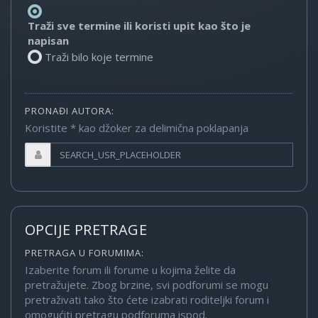
Traži sve termine ili koristi upit kao što je
napisan
Traži bilo koje termine
PRONAĐI AUTORA:
Koristite * kao džoker za delimična poklapanja
OPCIJE PRETRAGE
PRETRAGA U FORUMIMA:
Izaberite forum ili forume u kojima želite da
pretražujete. Zbog brzine, svi podforumi se mogu
pretraživati tako što ćete izabrati roditeljki forum i
omogućiti pretragu podforuma ispod.