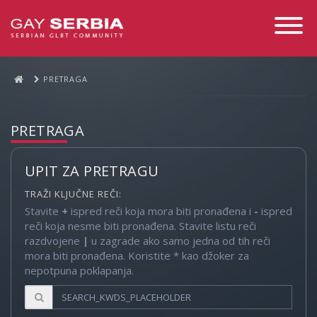
Toggle
Navigati
PRETRAGA
PRETRAGA
UPIT ZA PRETRAGU
TRAŽI KLJUČNE REČI:
Stavite
+
ispred reči koja mora biti pronađena i
-
ispred
reči koja nesme biti pronađena. Stavite listu reči
razdvojene
|
u zagrade ako samo jedna od tih reči
mora biti pronađena. Koristite * kao džoker za
nepotpuna poklapanja.