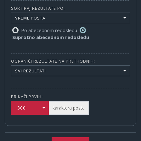
SORTIRAJ REZULTATE PO:
VREME POSTA
Po abecednom redosledu
Suprotno abecednom redosledu
OGRANIČI REZULTATE NA PRETHODNIH:
SVI REZULTATI
PRIKAŽI PRVIH:
300
karaktera posta