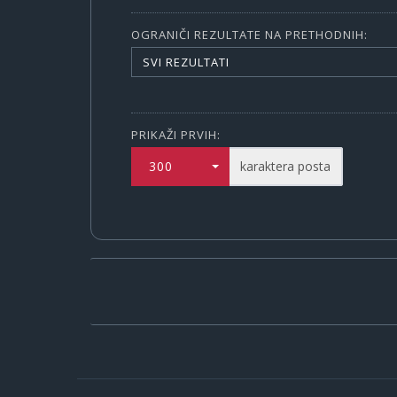
OGRANIČI REZULTATE NA PRETHODNIH:
SVI REZULTATI
PRIKAŽI PRVIH:
300
karaktera posta