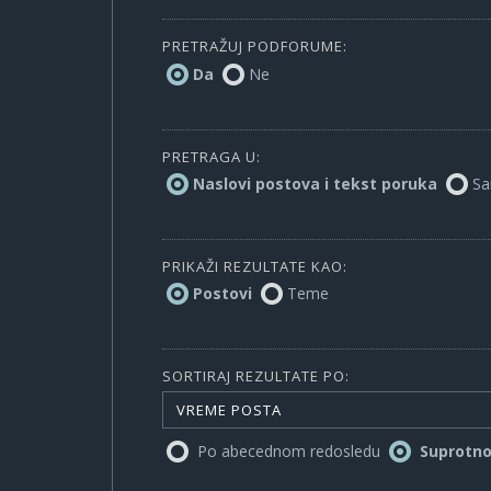
PRETRAŽUJ PODFORUME:
Da
Ne
PRETRAGA U:
Naslovi postova i tekst poruka
Sa
PRIKAŽI REZULTATE KAO:
Postovi
Teme
SORTIRAJ REZULTATE PO:
VREME POSTA
Po abecednom redosledu
Suprotn