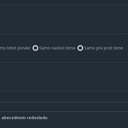
mo tekst poruke
Samo naslovi tema
Samo prvi post teme
o abecednom redosledu