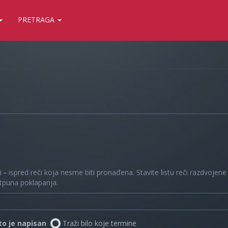
PRETRAGA
 i
-
ispred reči koja nesme biti pronađena. Stavite listu reči razdvojen
otpuna poklapanja.
što je napisan
Traži bilo koje termine