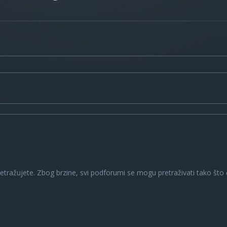
a
retražujete. Zbog brzine, svi podforumi se mogu pretraživati tako što ć