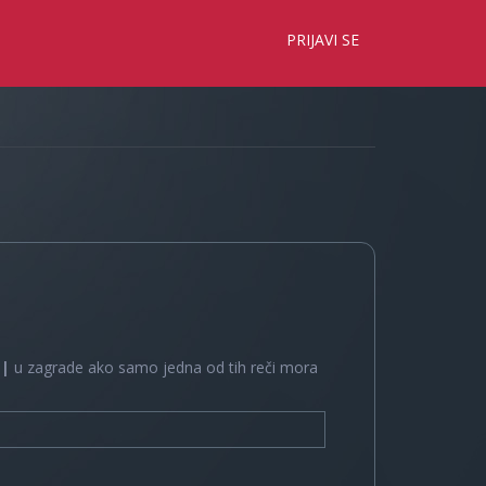
×
PRIJAVI SE
e
|
u zagrade ako samo jedna od tih reči mora