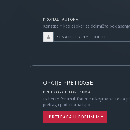
PRONAĐI AUTORA:
Koristite * kao džoker za delimična poklapanj
OPCIJE PRETRAGE
PRETRAGA U FORUMIMA:
Izaberite forum ili forume u kojima želite da p
pretragu podforuma ispod.
PRETRAGA U FORUMIMA