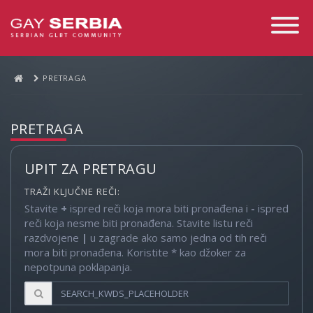
Toggle
Navigati
PRETRAGA
PRETRAGA
UPIT ZA PRETRAGU
TRAŽI KLJUČNE REČI:
Stavite
+
ispred reči koja mora biti pronađena i
-
ispred
reči koja nesme biti pronađena. Stavite listu reči
razdvojene
|
u zagrade ako samo jedna od tih reči
mora biti pronađena. Koristite * kao džoker za
nepotpuna poklapanja.