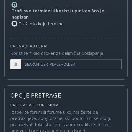
Traži sve termine ili koristi upit kao što je
napisan
Traži bilo koje termine
PRONAĐI AUTORA:
Koristite * kao džoker za delimična poklapanja
OPCIJE PRETRAGE
PRETRAGA U FORUMIMA:
Izaberite forum ili forume u kojima želite da
pretražujete. Zbog brzine, svi podforumi se mogu
pretraživati tako što ćete izabrati roditeljki forum i
omogućiti pretragu podforuma ispod.