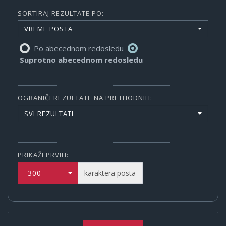
SORTIRAJ REZULTATE PO:
VREME POSTA
Po abecednom redosledu
Suprotno abecednom redosledu
OGRANIČI REZULTATE NA PRETHODNIH:
SVI REZULTATI
PRIKAŽI PRVIH:
300
karaktera posta