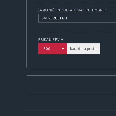
OGRANIČI REZULTATE NA PRETHODNIH:
SVI REZULTATI
PRIKAŽI PRVIH:
300
karaktera posta