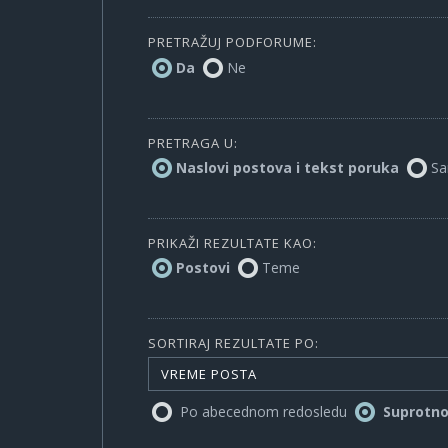
PRETRAŽUJ PODFORUME:
Da
Ne
PRETRAGA U:
Naslovi postova i tekst poruka
Sa
PRIKAŽI REZULTATE KAO:
Postovi
Teme
SORTIRAJ REZULTATE PO:
VREME POSTA
Po abecednom redosledu
Suprotn