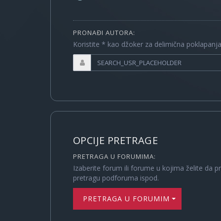
PRONAĐI AUTORA:
Koristite * kao džoker za delimična poklapanj
OPCIJE PRETRAGE
PRETRAGA U FORUMIMA:
Izaberite forum ili forume u kojima želite da p
pretragu podforuma ispod.
PRETRAGA U FORUMIMA