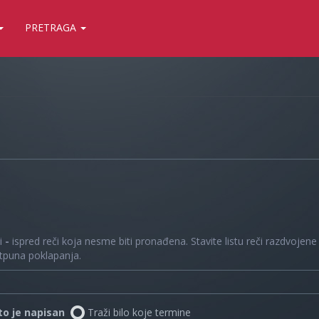
PRETRAGA
 i
-
ispred reči koja nesme biti pronađena. Stavite listu reči razdvojen
otpuna poklapanja.
što je napisan
Traži bilo koje termine