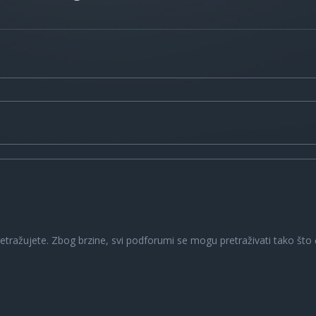
a
retražujete. Zbog brzine, svi podforumi se mogu pretraživati tako što ć