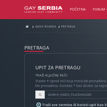
POČETNA
FORUM
INDEX BOARDA
PRETRAGA
PRETRAGA
UPIT ZA PRETRAGU
TRAŽI KLJUČNE REČI:
Stavite
+
ispred reči koja mora biti pronađena
biti pronađena. Koristite * kao džoker za nep
Traži sve termine ili koristi upit kao 