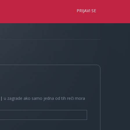
×
PRIJAVI SE
e
|
u zagrade ako samo jedna od tih reči mora