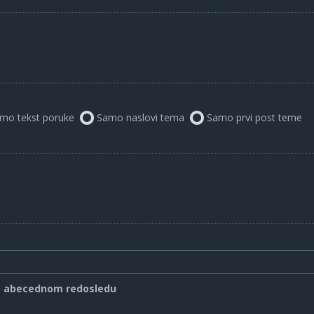
mo tekst poruke
Samo naslovi tema
Samo prvi post teme
o abecednom redosledu