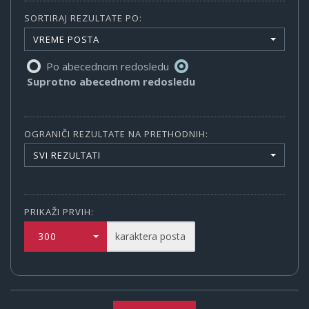
SORTIRAJ REZULTATE PO:
VREME POSTA
Po abecednom redosledu
Suprotno abecednom redosledu
OGRANIČI REZULTATE NA PRETHODNIH:
SVI REZULTATI
PRIKAŽI PRVIH:
300
karaktera posta