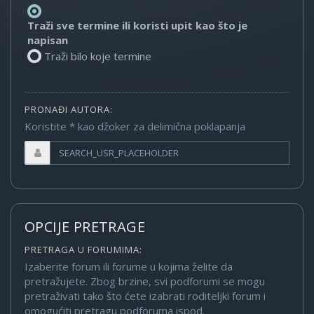
Traži sve termine ili koristi upit kao što je
napisan
Traži bilo koje termine
PRONAĐI AUTORA:
Koristite * kao džoker za delimična poklapanja
OPCIJE PRETRAGE
PRETRAGA U FORUMIMA:
Izaberite forum ili forume u kojima želite da
pretražujete. Zbog brzine, svi podforumi se mogu
pretraživati tako što ćete izabrati roditeljki forum i
omogućiti pretragu podforuma ispod.