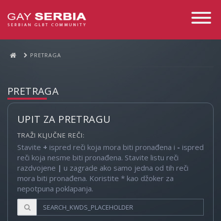
Toggle
Navigati
PRETRAGA
PRETRAGA
UPIT ZA PRETRAGU
TRAŽI KLJUČNE REČI:
Stavite
+
ispred reči koja mora biti pronađena i
-
ispred
reči koja nesme biti pronađena. Stavite listu reči
razdvojene
|
u zagrade ako samo jedna od tih reči
mora biti pronađena. Koristite * kao džoker za
nepotpuna poklapanja.