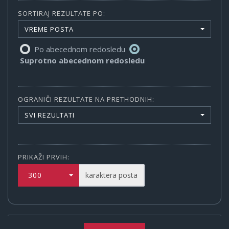
SORTIRAJ REZULTATE PO:
VREME POSTA
Po abecednom redosledu
Suprotno abecednom redosledu
OGRANIČI REZULTATE NA PRETHODNIH:
SVI REZULTATI
PRIKAŽI PRVIH:
300
karaktera posta