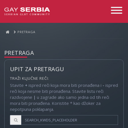
Toggle
Navigati
PRETRAGA
PRETRAGA
UPIT ZA PRETRAGU
TRAŽI KLJUČNE REČI:
Stavite
+
ispred reči koja mora biti pronađena i
-
ispred
reči koja nesme biti pronađena. Stavite listu reči
razdvojene
|
u zagrade ako samo jedna od tih reči
mora biti pronađena. Koristite * kao džoker za
nepotpuna poklapanja.