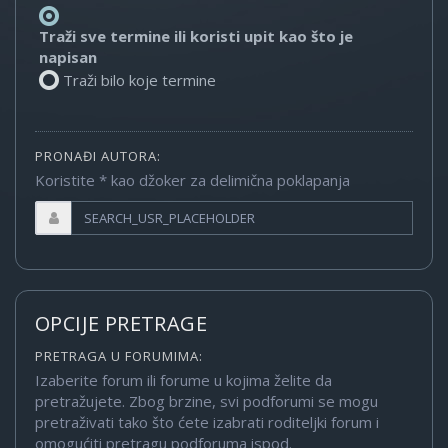
Traži sve termine ili koristi upit kao što je
napisan
Traži bilo koje termine
PRONAĐI AUTORA:
Koristite * kao džoker za delimična poklapanja
OPCIJE PRETRAGE
PRETRAGA U FORUMIMA:
Izaberite forum ili forume u kojima želite da
pretražujete. Zbog brzine, svi podforumi se mogu
pretraživati tako što ćete izabrati roditeljki forum i
omogućiti pretragu podforuma ispod.