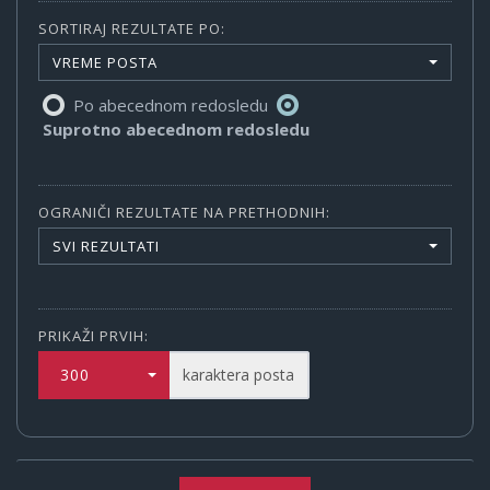
SORTIRAJ REZULTATE PO:
VREME POSTA
Po abecednom redosledu
Suprotno abecednom redosledu
OGRANIČI REZULTATE NA PRETHODNIH:
SVI REZULTATI
PRIKAŽI PRVIH:
300
karaktera posta