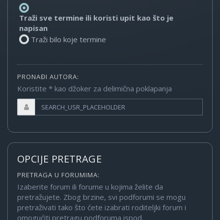
Traži sve termine ili koristi upit kao što je
napisan
Traži bilo koje termine
PRONAĐI AUTORA:
Koristite * kao džoker za delimična poklapanja
OPCIJE PRETRAGE
PRETRAGA U FORUMIMA:
Izaberite forum ili forume u kojima želite da
pretražujete. Zbog brzine, svi podforumi se mogu
pretraživati tako što ćete izabrati roditeljki forum i
omogućiti pretragu podforuma ispod.