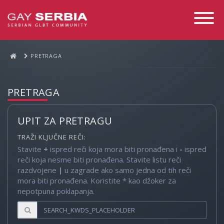
Toggle
Navigati
PRETRAGA
PRETRAGA
UPIT ZA PRETRAGU
TRAŽI KLJUČNE REČI:
Stavite
+
ispred reči koja mora biti pronađena i
-
ispred
reči koja nesme biti pronađena. Stavite listu reči
razdvojene
|
u zagrade ako samo jedna od tih reči
mora biti pronađena. Koristite * kao džoker za
nepotpuna poklapanja.