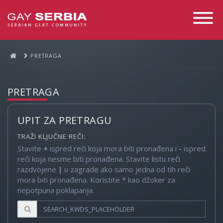
Toggle
Navigati
PRETRAGA
PRETRAGA
UPIT ZA PRETRAGU
TRAŽI KLJUČNE REČI:
Stavite
+
ispred reči koja mora biti pronađena i
-
ispred
reči koja nesme biti pronađena. Stavite listu reči
razdvojene
|
u zagrade ako samo jedna od tih reči
mora biti pronađena. Koristite * kao džoker za
nepotpuna poklapanja.