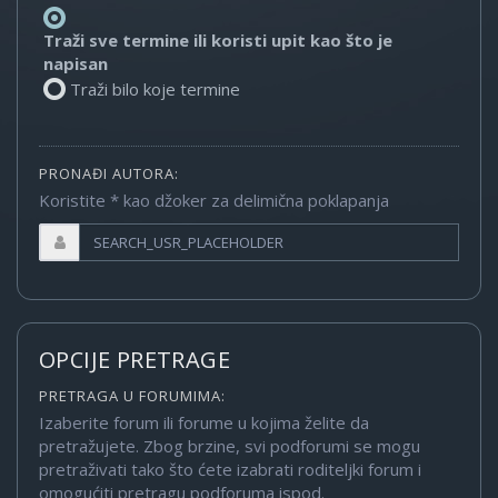
Traži sve termine ili koristi upit kao što je
napisan
Traži bilo koje termine
PRONAĐI AUTORA:
Koristite * kao džoker za delimična poklapanja
OPCIJE PRETRAGE
PRETRAGA U FORUMIMA:
Izaberite forum ili forume u kojima želite da
pretražujete. Zbog brzine, svi podforumi se mogu
pretraživati tako što ćete izabrati roditeljki forum i
omogućiti pretragu podforuma ispod.