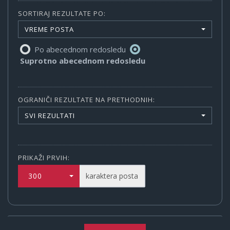
SORTIRAJ REZULTATE PO:
VREME POSTA
Po abecednom redosledu
Suprotno abecednom redosledu
OGRANIČI REZULTATE NA PRETHODNIH:
SVI REZULTATI
PRIKAŽI PRVIH:
300
karaktera posta