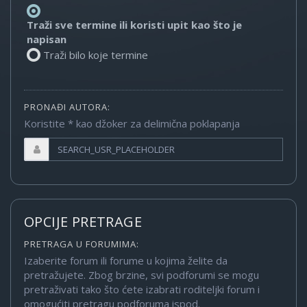
Traži sve termine ili koristi upit kao što je
napisan
Traži bilo koje termine
PRONAĐI AUTORA:
Koristite * kao džoker za delimična poklapanja
OPCIJE PRETRAGE
PRETRAGA U FORUMIMA:
Izaberite forum ili forume u kojima želite da
pretražujete. Zbog brzine, svi podforumi se mogu
pretraživati tako što ćete izabrati roditeljki forum i
omogućiti pretragu podforuma ispod.