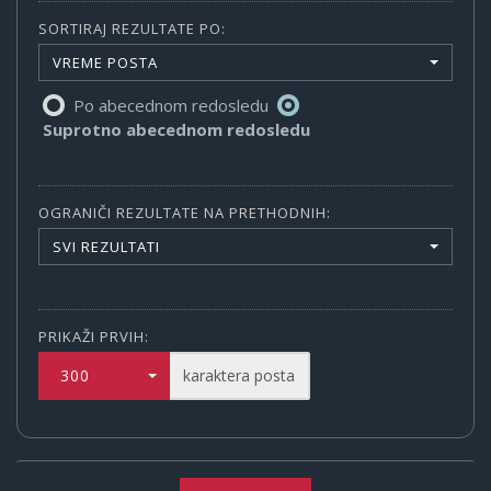
SORTIRAJ REZULTATE PO:
VREME POSTA
Po abecednom redosledu
Suprotno abecednom redosledu
OGRANIČI REZULTATE NA PRETHODNIH:
SVI REZULTATI
PRIKAŽI PRVIH:
300
karaktera posta