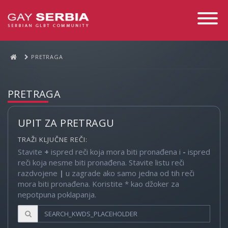
Toggle
Navigati
PRETRAGA
PRETRAGA
UPIT ZA PRETRAGU
TRAŽI KLJUČNE REČI:
Stavite
+
ispred reči koja mora biti pronađena i
-
ispred
reči koja nesme biti pronađena. Stavite listu reči
razdvojene
|
u zagrade ako samo jedna od tih reči
mora biti pronađena. Koristite * kao džoker za
nepotpuna poklapanja.