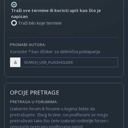
Traži sve termine ili koristi upit kao što je
napisan
Traži bilo koje termine
PRONAĐI AUTORA:
Koristite * kao džoker za delimična poklapanja
OPCIJE PRETRAGE
PRETRAGA U FORUMIMA:
Izaberite forum ili forume u kojima želite da
pretražujete. Zbog brzine, svi podforumi se mogu
pretraživati tako što ćete izabrati roditeljki forum i
omogućiti pretragu podforuma ispod.