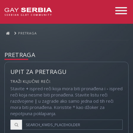
Toggle
Navigati
PRETRAGA
PRETRAGA
UPIT ZA PRETRAGU
TRAŽI KLJUČNE REČI:
Stavite
+
ispred reči koja mora biti pronađena i
-
ispred
reči koja nesme biti pronađena. Stavite listu reči
razdvojene
|
u zagrade ako samo jedna od tih reči
mora biti pronađena. Koristite * kao džoker za
nepotpuna poklapanja.