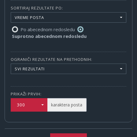
SORTIRAJ REZULTATE PO:
VREME POSTA
Po abecednom redosledu
Suprotno abecednom redosledu
OGRANIČI REZULTATE NA PRETHODNIH:
SVI REZULTATI
PRIKAŽI PRVIH:
300
karaktera posta