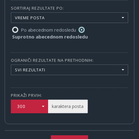
SORTIRAJ REZULTATE PO:
VREME POSTA
Po abecednom redosledu
Suprotno abecednom redosledu
OGRANIČI REZULTATE NA PRETHODNIH:
SVI REZULTATI
PRIKAŽI PRVIH:
300
karaktera posta