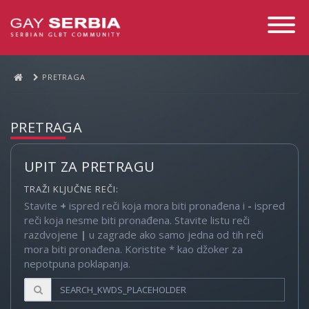
Toggle
Navigati
PRETRAGA
PRETRAGA
UPIT ZA PRETRAGU
TRAŽI KLJUČNE REČI:
Stavite
+
ispred reči koja mora biti pronađena i
-
ispred
reči koja nesme biti pronađena. Stavite listu reči
razdvojene
|
u zagrade ako samo jedna od tih reči
mora biti pronađena. Koristite * kao džoker za
nepotpuna poklapanja.