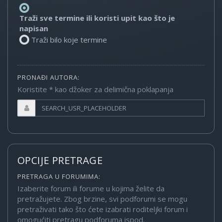
Traži sve termine ili koristi upit kao što je
napisan
Traži bilo koje termine
PRONAĐI AUTORA:
Koristite * kao džoker za delimična poklapanja
OPCIJE PRETRAGE
PRETRAGA U FORUMIMA:
Izaberite forum ili forume u kojima želite da
pretražujete. Zbog brzine, svi podforumi se mogu
pretraživati tako što ćete izabrati roditeljki forum i
omogućiti pretragu podforuma ispod.