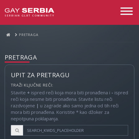
Toggle
Navigati
PRETRAGA
PRETRAGA
UPIT ZA PRETRAGU
TRAŽI KLJUČNE REČI:
Stavite
+
ispred reči koja mora biti pronađena i
-
ispred
reči koja nesme biti pronađena. Stavite listu reči
razdvojene
|
u zagrade ako samo jedna od tih reči
mora biti pronađena. Koristite * kao džoker za
nepotpuna poklapanja.