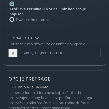
Traži sve termine ili koristi upit kao što je
napisan
Traži bilo koje termine
PRONAĐI AUTORA:
Koristite * kao džoker za delimična poklapanja
OPCIJE PRETRAGE
PRETRAGA U FORUMIMA:
Izaberite forum ili forume u kojima želite da
pretražujete. Zbog brzine, svi podforumi se mogu
pretraživati tako što ćete izabrati roditeljki forum i
omogućiti pretragu podforuma ispod.