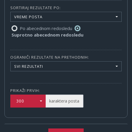
SORTIRAJ REZULTATE PO:
VREME POSTA
Po abecednom redosledu
Suprotno abecednom redosledu
OGRANIČI REZULTATE NA PRETHODNIH:
SVI REZULTATI
PRIKAŽI PRVIH:
300
karaktera posta