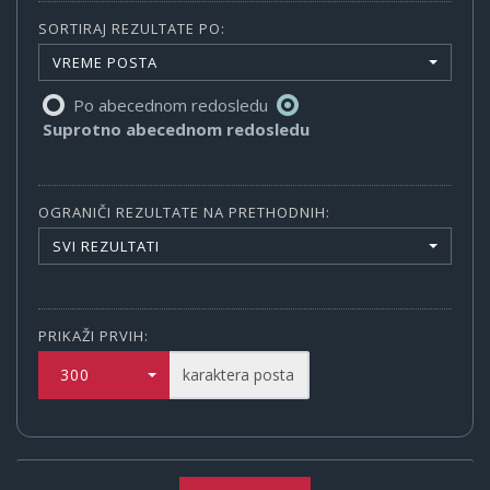
SORTIRAJ REZULTATE PO:
VREME POSTA
Po abecednom redosledu
Suprotno abecednom redosledu
OGRANIČI REZULTATE NA PRETHODNIH:
SVI REZULTATI
PRIKAŽI PRVIH:
300
karaktera posta