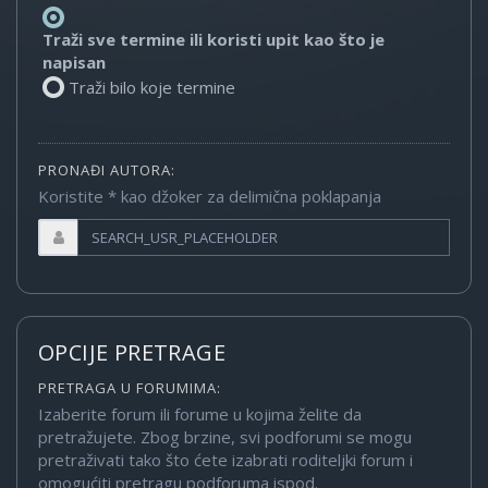
Traži sve termine ili koristi upit kao što je
napisan
Traži bilo koje termine
PRONAĐI AUTORA:
Koristite * kao džoker za delimična poklapanja
OPCIJE PRETRAGE
PRETRAGA U FORUMIMA:
Izaberite forum ili forume u kojima želite da
pretražujete. Zbog brzine, svi podforumi se mogu
pretraživati tako što ćete izabrati roditeljki forum i
omogućiti pretragu podforuma ispod.