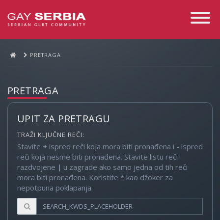
Toggle
Navigati
PRETRAGA
PRETRAGA
UPIT ZA PRETRAGU
TRAŽI KLJUČNE REČI:
Stavite
+
ispred reči koja mora biti pronađena i
-
ispred
reči koja nesme biti pronađena. Stavite listu reči
razdvojene
|
u zagrade ako samo jedna od tih reči
mora biti pronađena. Koristite * kao džoker za
nepotpuna poklapanja.