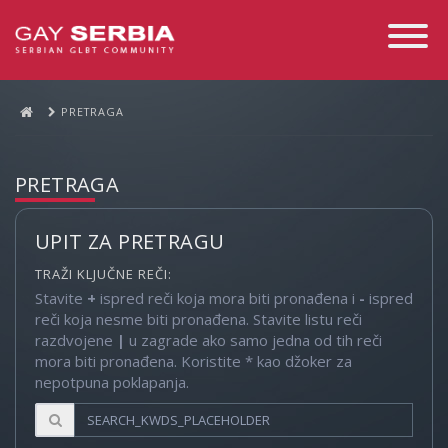
Toggle
Navigati
PRETRAGA
PRETRAGA
UPIT ZA PRETRAGU
TRAŽI KLJUČNE REČI:
Stavite
+
ispred reči koja mora biti pronađena i
-
ispred
reči koja nesme biti pronađena. Stavite listu reči
razdvojene
|
u zagrade ako samo jedna od tih reči
mora biti pronađena. Koristite * kao džoker za
nepotpuna poklapanja.