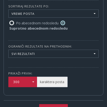
SORTIRAJ REZULTATE PO:
VREME POSTA
Po abecednom redosledu
Suprotno abecednom redosledu
OGRANIČI REZULTATE NA PRETHODNIH:
SVI REZULTATI
PRIKAŽI PRVIH:
300
karaktera posta