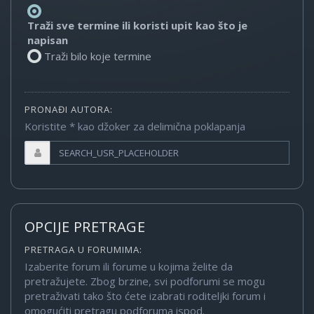
Traži sve termine ili koristi upit kao što je
napisan
Traži bilo koje termine
PRONAĐI AUTORA:
Koristite * kao džoker za delimična poklapanja
OPCIJE PRETRAGE
PRETRAGA U FORUMIMA:
Izaberite forum ili forume u kojima želite da
pretražujete. Zbog brzine, svi podforumi se mogu
pretraživati tako što ćete izabrati roditeljki forum i
omogućiti pretragu podforuma ispod.