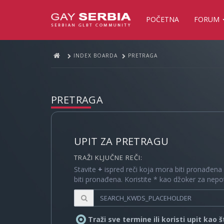
POČETNA
FORUM
INDEX BOARDA
PRETRAGA
PRETRAGA
UPIT ZA PRETRAGU
TRAŽI KLJUČNE REČI:
Stavite
+
ispred reči koja mora biti pronađena
biti pronađena. Koristite * kao džoker za nep
Traži sve termine ili koristi upit kao 