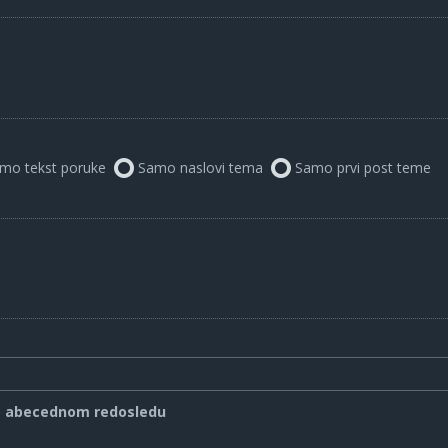
mo tekst poruke
Samo naslovi tema
Samo prvi post teme
o abecednom redosledu