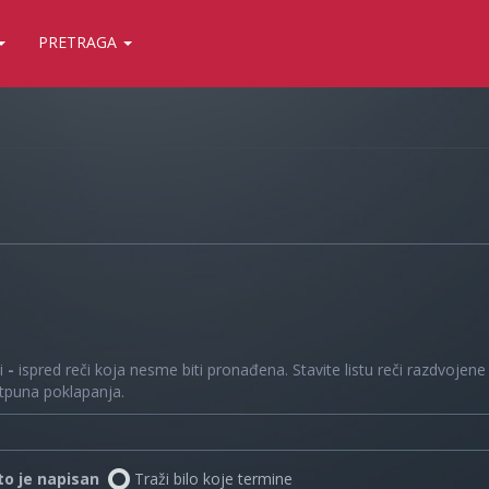
PRETRAGA
 i
-
ispred reči koja nesme biti pronađena. Stavite listu reči razdvojen
otpuna poklapanja.
što je napisan
Traži bilo koje termine