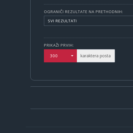
OGRANIČI REZULTATE NA PRETHODNIH:
SVI REZULTATI
PRIKAŽI PRVIH:
300
karaktera posta