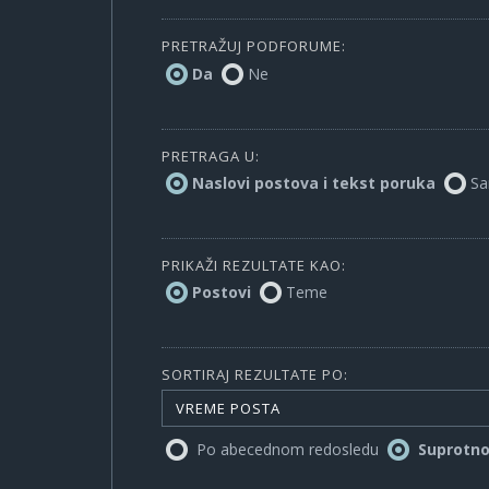
PRETRAŽUJ PODFORUME:
Da
Ne
PRETRAGA U:
Naslovi postova i tekst poruka
Sa
PRIKAŽI REZULTATE KAO:
Postovi
Teme
SORTIRAJ REZULTATE PO:
VREME POSTA
Po abecednom redosledu
Suprotn