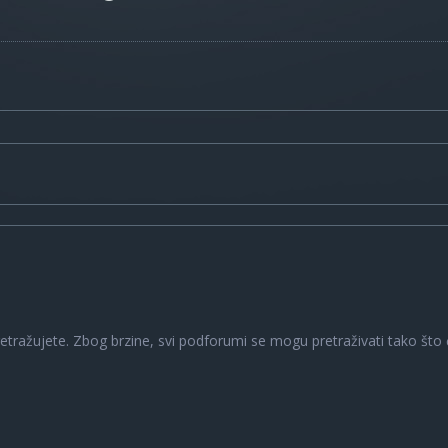
a
retražujete. Zbog brzine, svi podforumi se mogu pretraživati tako što ć