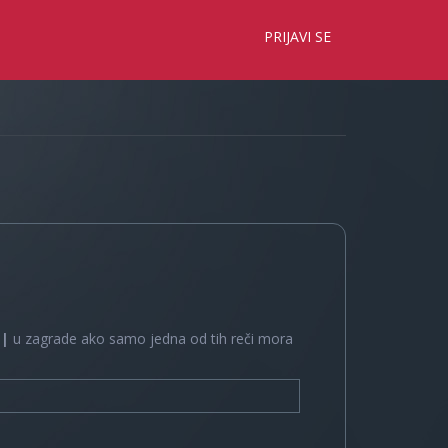
×
PRIJAVI SE
e
|
u zagrade ako samo jedna od tih reči mora