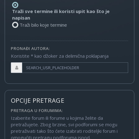
Traži sve termine ili koristi upit kao što je
napisan
Traži bilo koje termine
PRONAĐI AUTORA:
Koristite * kao džoker za delimična poklapanja
OPCIJE PRETRAGE
PRETRAGA U FORUMIMA:
Izaberite forum ili forume u kojima želite da
pretražujete. Zbog brzine, svi podforumi se mogu
pretraživati tako što ćete izabrati roditeljki forum i
omogućiti pretragu podforuma ispod.