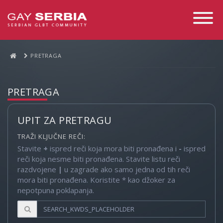
Toggle
Navigati
PRETRAGA
PRETRAGA
UPIT ZA PRETRAGU
TRAŽI KLJUČNE REČI:
Stavite
+
ispred reči koja mora biti pronađena i
-
ispred
reči koja nesme biti pronađena. Stavite listu reči
razdvojene
|
u zagrade ako samo jedna od tih reči
mora biti pronađena. Koristite * kao džoker za
nepotpuna poklapanja.