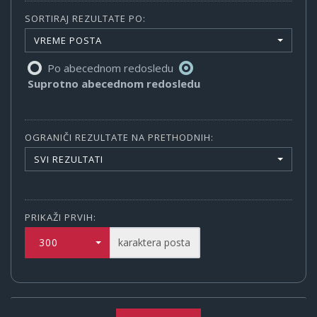
SORTIRAJ REZULTATE PO:
VREME POSTA
Po abecednom redosledu
Suprotno abecednom redosledu
OGRANIČI REZULTATE NA PRETHODNIH:
SVI REZULTATI
PRIKAŽI PRVIH:
300
karaktera posta