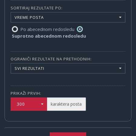
SORTIRAJ REZULTATE PO:
VREME POSTA
Po abecednom redosledu
Suprotno abecednom redosledu
OGRANIČI REZULTATE NA PRETHODNIH:
SVI REZULTATI
PRIKAŽI PRVIH:
300
karaktera posta