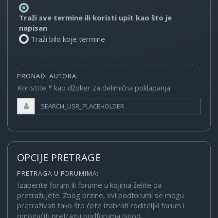
Traži sve termine ili koristi upit kao što je
napisan
Traži bilo koje termine
PRONAĐI AUTORA:
Koristite * kao džoker za delimična poklapanja
OPCIJE PRETRAGE
PRETRAGA U FORUMIMA:
Izaberite forum ili forume u kojima želite da
pretražujete. Zbog brzine, svi podforumi se mogu
pretraživati tako što ćete izabrati roditeljki forum i
omogućiti pretragu podforuma ispod.