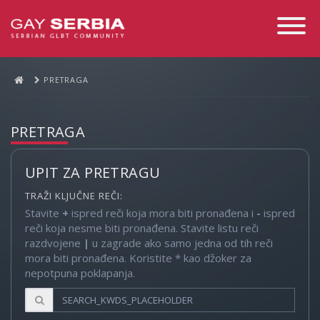
Toggle
Navigati
PRETRAGA
PRETRAGA
UPIT ZA PRETRAGU
TRAŽI KLJUČNE REČI:
Stavite
+
ispred reči koja mora biti pronađena i
-
ispred
reči koja nesme biti pronađena. Stavite listu reči
razdvojene
|
u zagrade ako samo jedna od tih reči
mora biti pronađena. Koristite * kao džoker za
nepotpuna poklapanja.