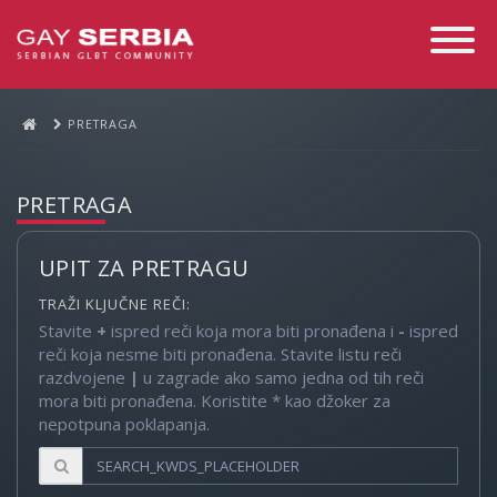
Toggle
Navigati
PRETRAGA
PRETRAGA
UPIT ZA PRETRAGU
TRAŽI KLJUČNE REČI:
Stavite
+
ispred reči koja mora biti pronađena i
-
ispred
reči koja nesme biti pronađena. Stavite listu reči
razdvojene
|
u zagrade ako samo jedna od tih reči
mora biti pronađena. Koristite * kao džoker za
nepotpuna poklapanja.