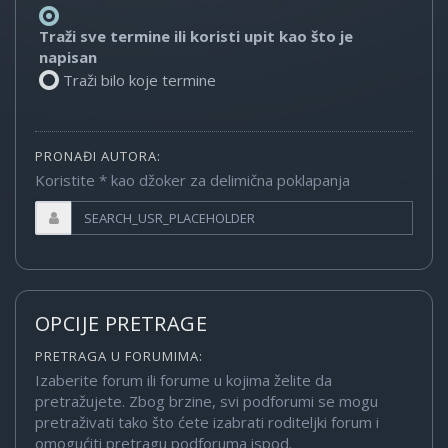
Traži sve termine ili koristi upit kao što je
napisan
Traži bilo koje termine
PRONAĐI AUTORA:
Koristite * kao džoker za delimična poklapanja
OPCIJE PRETRAGE
PRETRAGA U FORUMIMA:
Izaberite forum ili forume u kojima želite da
pretražujete. Zbog brzine, svi podforumi se mogu
pretraživati tako što ćete izabrati roditeljki forum i
omogućiti pretragu podforuma ispod.