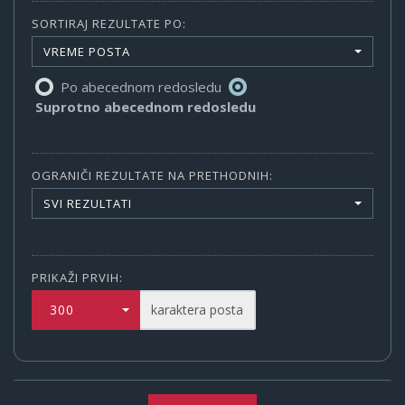
SORTIRAJ REZULTATE PO:
VREME POSTA
Po abecednom redosledu
Suprotno abecednom redosledu
OGRANIČI REZULTATE NA PRETHODNIH:
SVI REZULTATI
PRIKAŽI PRVIH:
300
karaktera posta