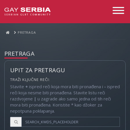
Toggle
Navigati
PRETRAGA
PRETRAGA
UPIT ZA PRETRAGU
TRAŽI KLJUČNE REČI:
Stavite
+
ispred reči koja mora biti pronađena i
-
ispred
reči koja nesme biti pronađena. Stavite listu reči
razdvojene
|
u zagrade ako samo jedna od tih reči
mora biti pronađena. Koristite * kao džoker za
nepotpuna poklapanja.