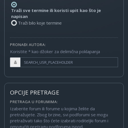
Traži sve termine ili koristi upit kao što je
napisan
Traži bilo koje termine
PRONAĐI AUTORA:
Koristite * kao džoker za delimična poklapanja
OPCIJE PRETRAGE
PRETRAGA U FORUMIMA:
Izaberite forum ili forume u kojima želite da
pretražujete. Zbog brzine, svi podforumi se mogu
pretraživati tako što ćete izabrati roditeljki forum i
omogućiti pretragu podforuma ispod.